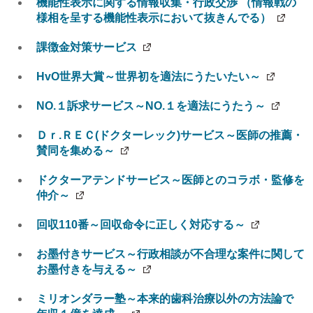
機能性表示に関する情報収集・行政交渉 （情報戦の
様相を呈する機能性表示において抜きんでる）
課徴金対策サービス
HvO世界大賞～世界初を適法にうたいたい～
NO.１訴求サービス～NO.１を適法にうたう～
Ｄｒ.ＲＥＣ(ドクターレック)サービス～医師の推薦・
賛同を集める～
ドクターアテンドサービス～医師とのコラボ・監修を
仲介～
回収110番～回収命令に正しく対応する～
お墨付きサービス～行政相談が不合理な案件に関して
お墨付きを与える～
ミリオンダラー塾～本来的歯科治療以外の方法論で