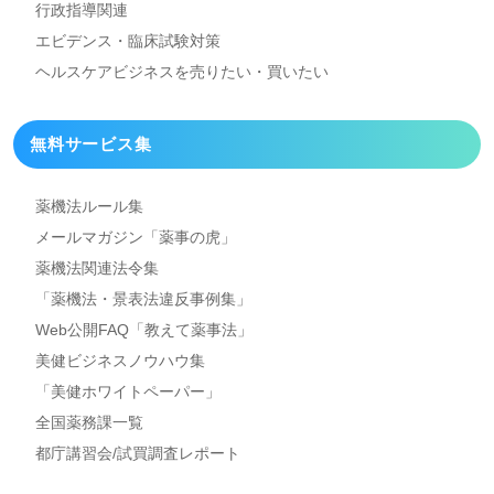
行政指導関連
エビデンス・臨床試験対策
ヘルスケアビジネスを
売りたい・買いたい
無料サービス集
薬機法ルール集
メールマガジン「薬事の虎」
薬機法関連法令集
「薬機法・景表法違反事例集」
Web公開FAQ「教えて薬事法」
美健ビジネスノウハウ集
「美健ホワイトペーパー」
全国薬務課一覧
都庁講習会/試買調査レポート