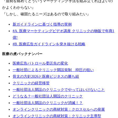
『規制を絡めてどういうマーケティング手法を組み立てればよいの
かよくわからない』
『しかし、確固たるニーズはあるので取り組みたい』
新ガイドラインに基づく指導の実例
#A. 医療マーケティングビデオ講座 クリニックの物販で年商1
億!
#B. 医療広告ガイドラインを突き抜ける戦略
医療の虎バックナンバー
医療広告パトロール委託先の変化
一般社団によるクリニック開設規制 抑圧の狙い
骨太の方針2026と医療ビジネスの勝ち組
クリニックの経営移管
一般社団法人開設のクリニックでやってはいけないこと
どうなる？一般社団法人開設のクリニック
一般社団法人開設のクリニックが消滅！？
オンラインクリニックの商材対策：クロスセルへの発展
オンラインクリニックの商材対策：クリニック主導型