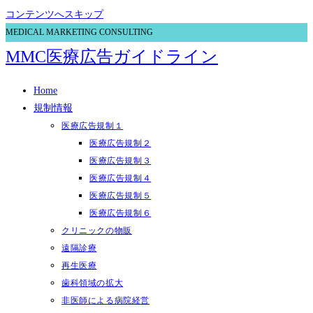
コンテンツへスキップ
MEDICAL MARKETING CONSULTING
MMC医療広告ガイドライン
Home
規制情報
医療広告規制１
医療広告規制２
医療広告規制３
医療広告規制４
医療広告規制５
医療広告規制６
クリニックの物販
遠隔診療
再生医療
歯科領域の拡大
非医師による病院経営