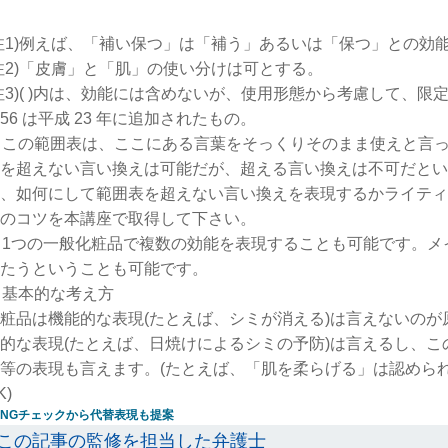
注1)例えば、「補い保つ」は「補う」あるいは「保つ」との効
注2)「皮膚」と「肌」の使い分けは可とする。
注3)( )内は、効能には含めないが、使用形態から考慮して、限
56 は平成 23 年に追加されたもの。
) この範囲表は、ここにある言葉をそっくりそのまま使えと言
を超えない言い換えは可能だが、超える言い換えは不可だとい
、如何にして範囲表を超えない言い換えを表現するかライティ
のコツを本講座で取得して下さい。
) 1つの一般化粧品で複数の効能を表現することも可能です。
たうということも可能です。
) 基本的な考え方
粧品は機能的な表現(たとえば、シミが消える)は言えないの
的な表現(たとえば、日焼けによるシミの予防)は言えるし、
等の表現も言えます。(たとえば、「肌を柔らげる」は認めら
K)
この記事の監修を担当した弁護士