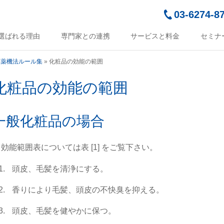
03-6274-8
選ばれる理由
専門家との連携
サービスと料金
セミナ
！薬機法ルール集
»
化粧品の効能の範囲
化粧品の効能の範囲
一般化粧品の場合
) 効能範囲表については表 [1] をご覧下さい。
頭皮、毛髪を清浄にする。
香りにより毛髪、頭皮の不快臭を抑える。
頭皮、毛髪を健やかに保つ。