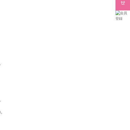
。
。
)。