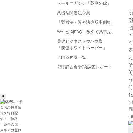
メールマガジン「薬事の虎」
(
薬機法関連法令集
(
「薬機法・景表法違反事例集」
(
Web公開FAQ「教えて薬事法」
＊
美健ビジネスノウハウ集
2
「美健ホワイトペーパー」
表
え
全国薬務課一覧
そ
都庁講習会/試買調査レポート
3
う
4
化
×
能
同
O