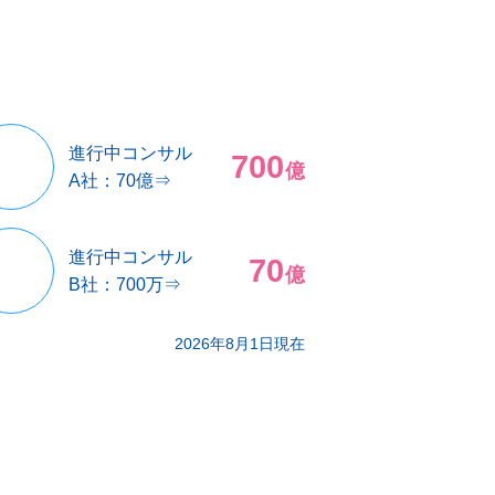
進行中コンサル
700
億
A社：70億⇒
進行中コンサル
70
億
B社：700万⇒
2026年8月1日現在