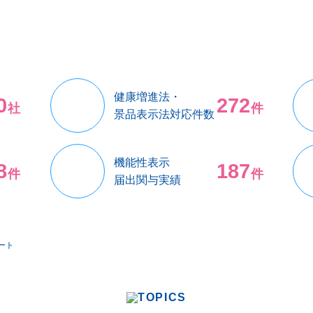
健康増進法・
0
272
社
件
景品表示法対応件数
機能性表示
8
187
件
件
届出関与実績