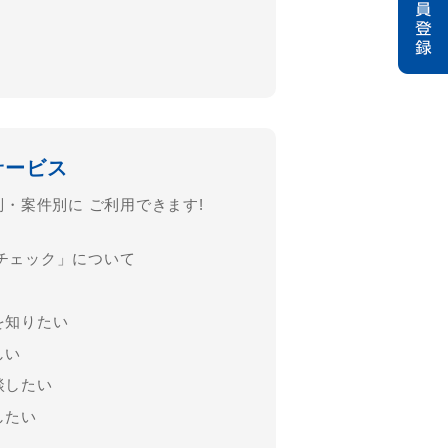
サービス
別・案件別に
ご利⽤できます!
チェック」について
を知りたい
しい
談したい
したい