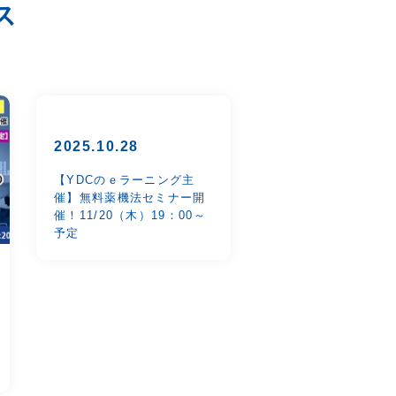
ス
2025.10.28
【YDCのｅラーニング主
催】無料薬機法セミナー開
催！11/20（木）19：00～
予定
2025.08.26
【有料セミナー】CPO
円、LTV 15万円！
で年商60億円！オン
クリニックのノウハウ
携クリニックは紹介