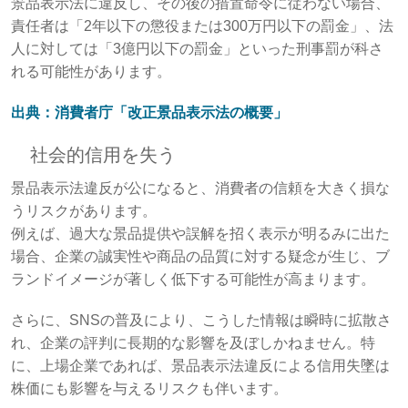
景品表示法に違反し、その後の措置命令に従わない場合、
責任者は「2年以下の懲役または300万円以下の罰金」、法
人に対しては「3億円以下の罰金」といった刑事罰が科さ
れる可能性があります。
出典：消費者庁「改正景品表示法の概要」
社会的信用を失う
景品表示法違反が公になると、消費者の信頼を大きく損な
うリスクがあります。
例えば、過大な景品提供や誤解を招く表示が明るみに出た
場合、企業の誠実性や商品の品質に対する疑念が生じ、ブ
ランドイメージが著しく低下する可能性が高まります。
さらに、SNSの普及により、こうした情報は瞬時に拡散さ
れ、企業の評判に長期的な影響を及ぼしかねません。特
に、上場企業であれば、景品表示法違反による信用失墜は
株価にも影響を与えるリスクも伴います。