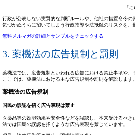
「こ
行政が公表しない実質的な判断ルールや、他社の措置命令の
気づかぬうちに招いてしまう行政指導や法抵触のリスクを、
無料メルマガの詳細とサンプルをチェックする
3. 薬機法の広告規制と罰則
薬機法では、広告規制といわれる広告における禁止事項や、
ここでは、薬機法における主な広告規制や罰則を解説します
薬機法の広告規制
国民の誤認を招く広告表現は禁止
医薬品等の効能効果や安全性などを誤認し、本来受けるべき
法では国民の誤認を招くような広告表現を禁じています。