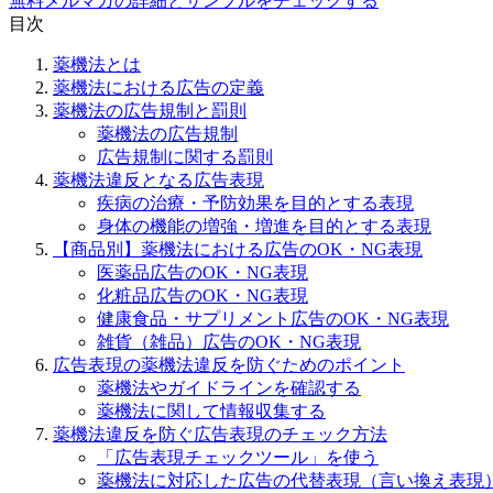
無料メルマガの詳細とサンプルをチェックする
目次
薬機法とは
薬機法における広告の定義
薬機法の広告規制と罰則
薬機法の広告規制
広告規制に関する罰則
薬機法違反となる広告表現
疾病の治療・予防効果を目的とする表現
身体の機能の増強・増進を目的とする表現
【商品別】薬機法における広告のOK・NG表現
医薬品広告のOK・NG表現
化粧品広告のOK・NG表現
健康食品・サプリメント広告のOK・NG表現
雑貨（雑品）広告のOK・NG表現
広告表現の薬機法違反を防ぐためのポイント
薬機法やガイドラインを確認する
薬機法に関して情報収集する
薬機法違反を防ぐ広告表現のチェック方法
「広告表現チェックツール」を使う
薬機法に対応した広告の代替表現（言い換え表現