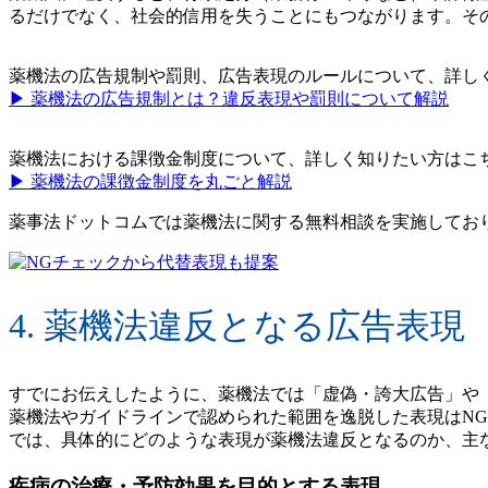
るだけでなく、社会的信用を失うことにもつながります。そ
薬機法の広告規制や罰則、広告表現のルールについて、詳し
▶︎ 薬機法の広告規制とは？違反表現や罰則について解説
薬機法における課徴金制度について、詳しく知りたい方はこ
▶︎ 薬機法の課徴金制度を丸ごと解説
薬事法ドットコムでは薬機法に関する無料相談を実施してお
4. 薬機法違反となる広告表現
すでにお伝えしたように、薬機法では「虚偽・誇大広告」や
薬機法やガイドラインで認められた範囲を逸脱した表現はN
では、具体的にどのような表現が薬機法違反となるのか、主
疾病の治療・予防効果を目的とする表現