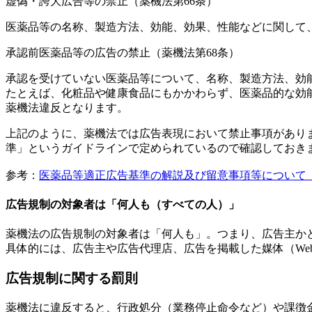
虚偽・誇大広告等の禁止（薬機法第66条）
医薬品等の名称、製造方法、効能、効果、性能などに関して
承認前医薬品等の広告の禁止（薬機法第68条）
承認を受けていない医薬品等について、名称、製造方法、効
たとえば、化粧品や健康食品にもかかわらず、医薬品的な効
薬機法違反となります。
上記のように、薬機法では広告表現において禁止事項があり
準」というガイドラインで定められているので確認しておき
参考：
医薬品等適正広告基準の解説及び留意事項等について
広告規制の対象者は「何人も（すべての人）」
薬機法の広告規制の対象者は「何人も」。つまり、広告主か
具体的には、広告主や広告代理店、広告を掲載した媒体（W
広告規制に関する罰則
薬機法に違反すると、行政処分（業務停止命令など）や課徴