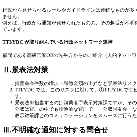
行政から発せられるルールやガイドラインは難解なものが多
ません。
例えば、行政から通知が発せられたものの、その趣旨が不明
ています。
TTI/YDC が取り組んでいる行政ネットワーク連携
顧問である高級官僚OBの先生方からのご紹介（人的ネット
Ⅱ.景表法対策
措置命令件数の増加・課徴金額の上昇など景表法リスク
TTI/YDC では、このリスクに対して、①TTI/Y
す。
景表法を担当するのは消費者庁表示対策課ですが、その
公取は官庁の中でも排他的な官庁で、「公取同友会」な
表示対策課とのコミュニケーションをスムーズに行うた
Ⅲ.不明確な通知に対する問合せ