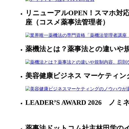
リニューアルOPEN！スマホ対
座（コスメ薬事法管理者）
薬機法とは？薬事法との違いや
美容健康ビジネス マーケティン
LEADER’S AWARD 2026
薬事法ドットコム社主林田学のイ