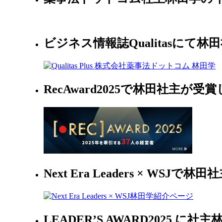
ビジネス情報誌Qualitasにて
RecAward2025で林田社主が受
Next Era Leaders × WS
LEADER’S AWARD2025 に