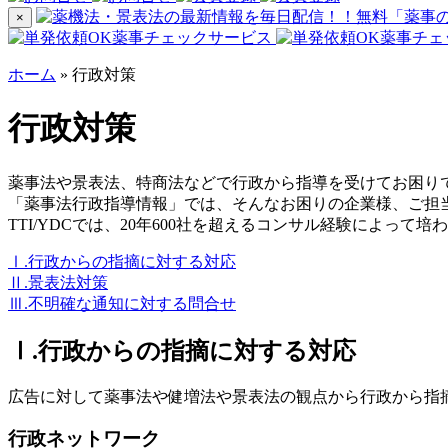
×
ホーム
»
行政対策
行政対策
薬事法や景表法、特商法などで行政から指導を受けてお困り
「薬事法行政指導情報」では、そんなお困りの企業様、ご担
TTI/YDCでは、20年600社を超えるコンサル経験によっ
Ⅰ.行政からの指摘に対する対応
Ⅱ.景表法対策
Ⅲ.不明確な通知に対する問合せ
Ⅰ.行政からの指摘に対する対応
広告に対して薬事法や健増法や景表法の観点から行政から指摘
行政ネットワーク