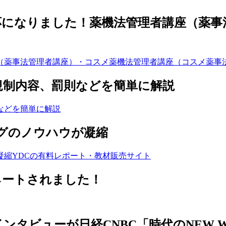
応になりました！薬機法管理者講座（薬
規制内容、罰則などを簡単に解説
グのノウハウが凝縮
 ノミネートされました！
ンタビューが日経CNBC「時代のNEW 