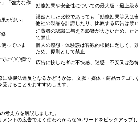
合」「強力な作
効能効果や安全性についての最大級・最上級
漠然とした比較であっても「効能効果等又は
効果が薄い」
他社の製品を誹謗したり、比較する広告は禁
消費者の認識に与える影響が大きいため、た
監修」
て禁止
も使っていま
個人の感想・体験談は客観的根拠に乏しく、
ため、原則として禁止
すでに〇〇病で
広告に接した者に不快感、迷惑、不安又は恐
際に薬機法違反となるかどうかは、文脈・媒体・商品カテゴリ
を受けることをおすすめします。
現の考え方を解説しました。
リメントの広告でよく使われがちなNGワードをピックアップ