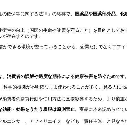
性の確保等に関する法律」の略称で、
医薬品や医薬部外品、化
健衛生の向上（国民の生命や健康を守ること）を目的としてお
ルが存在するのです。
発信ができる環境が整っていることから、企業だけでなくアフ
は、
消費者の誤解や過度な期待による健康被害を防ぐため
です
、科学的根拠が不明確なまま使われることが多く、見る人に“
が消費者の購買行動や使用方法に直接影響するため、より慎重
な効能・効果をうたう表現は原則禁止
。商品に本来認められて
フルエンサー、アフィリエイターなども「責任主体」と見なさ