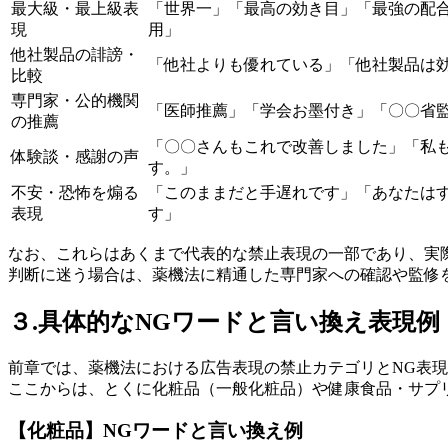
最大級・最上級表
「世界一」「最高の効き目」「最強の配
現
用」
他社製品の誹謗・
「他社よりも優れている」「他社製品は
比較
専門家・公的機関
「医師推薦」「学会お墨付き」「〇〇省
の推薦
「〇〇さんもこれで改善しました」「私
体験談・感謝の声
す。」
不安・恐怖を煽る
「このままだと手遅れです」「あなたは
表現
す」
なお、これらはあくまで代表的な禁止表現の一部であり、実
判断に迷う場合は、薬機法に精通した専門家への確認や監修
３.具体的なNGワードと言い換え表現例
前章では、薬機法における広告表現の禁止カテゴリとNG表
ここからは、とくに化粧品（一般化粧品）や健康食品・サプ
【化粧品】NGワードと言い換え例