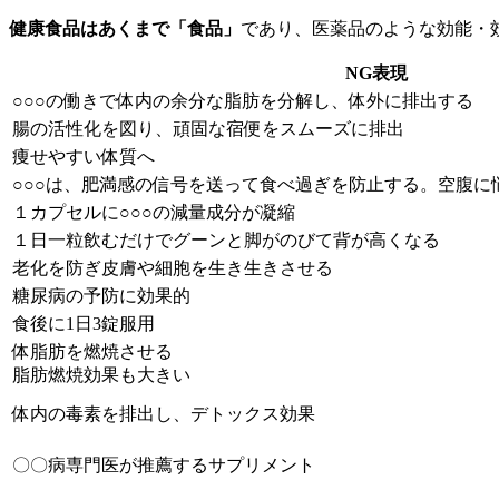
健康食品はあくまで「食品」
であり、医薬品のような効能・
NG表現
○○○の働きで体内の余分な脂肪を分解し、体外に排出する
腸の活性化を図り、頑固な宿便をスムーズに排出
痩せやすい体質へ
○○○は、肥満感の信号を送って食べ過ぎを防止する。空腹に
１カプセルに○○○の減量成分が凝縮
１日一粒飲むだけでグーンと脚がのびて背が高くなる
老化を防ぎ皮膚や細胞を生き生きさせる
糖尿病の予防に効果的
食後に1日3錠服用
体脂肪を燃焼させる
脂肪燃焼効果も大きい
体内の毒素を排出し、デトックス効果
〇〇病専門医が推薦するサプリメント