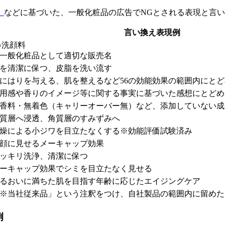
」
などに基づいた、一般化粧品の広告でNGとされる表現と言
言い換え表現例
○洗顔料
一般化粧品として適切な販売名
を清潔に保つ、皮脂を洗い流す
にはりを与える、肌を整えるなど56の効能効果の範囲内にと
用感や香りのイメージ等に関する事実に基づいた感想にとどめ
香料・無着色（キャリーオーバー無）など、添加していない成
質層へ浸透、角質層のすみずみへ
燥による小ジワを目立たなくする※効能評価試験済み
顔に見せるメーキャップ効果
ッキリ洗浄、清潔に保つ
ーキャップ効果でシミを目立たなく見せる
るおいに満ちた肌を目指す年齢に応じたエイジングケア
※当社従来品」という注釈をつけ、自社製品の範囲内に留めた
例