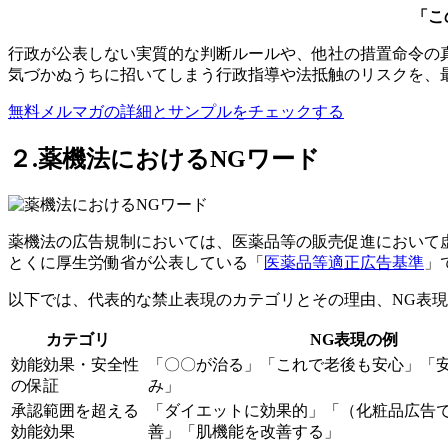
「こ
行政が公表しない実質的な判断ルールや、他社の措置命令の
気づかぬうちに招いてしまう行政指導や法抵触のリスクを、
無料メルマガの詳細とサンプルをチェックする
２.薬機法におけるNGワード
薬機法の広告規制においては、医薬品等の販売促進において
とくに厚生労働省が公表している「
医薬品等適正広告基準
」
以下では、代表的な禁止表現のカテゴリとその理由、NG表
カテゴリ
NG表現の例
効能効果・安全性
「〇〇が治る」「これで老後も安心」「
の保証
み」
承認範囲を超える
「ダイエットに効果的」「（化粧品広告
効能効果
善」「肌機能を改善する」