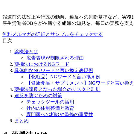
報道前の法改正や行政の動向、違反への判断基準など、実務
厚生労働省OBらが在籍する組織の知見を、毎日の実務を支
無料メルマガの詳細とサンプルをチェックする
目次
薬機法とは
広告表現が制限される理由
薬機法におけるNGワード
具体的なNGワードと言い換え表現例
【化粧品】NGワードと言い換え例
【健康食品・サプリメント】NGワードと言い換
薬機法違反となった場合のリスクと罰則
違反を防ぐための対策
チェックツールの活用
社内の体制整備と教育
専門家への相談や監修の重要性
まとめ