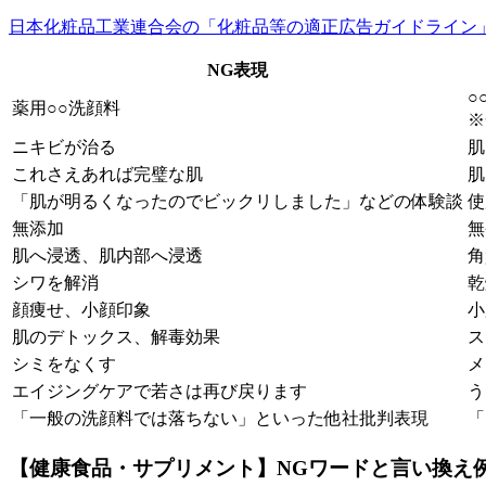
日本化粧品工業連合会の「化粧品等の適正広告ガイドライン
NG表現
○
薬用○○洗顔料
※
ニキビが治る
肌
これさえあれば完璧な肌
肌
「肌が明るくなったのでビックリしました」などの体験談
使
無添加
無
肌へ浸透、肌内部へ浸透
角
シワを解消
乾
顔痩せ、小顔印象
小
肌のデトックス、解毒効果
ス
シミをなくす
メ
エイジングケアで若さは再び戻ります
う
「一般の洗顔料では落ちない」といった他社批判表現
「
【健康食品・サプリメント】NGワードと言い換え