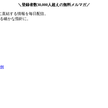
＼登録者数30,000人超えの無料メルマガ／
に直結する情報を毎日配信。
える確かな指針に。
え例