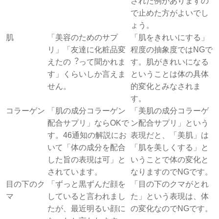
された例がありますの
で止めた方がよいでし
ょう。
肌
「美容のためのサプ
「肌をきれいにする」
リ」「友達に化粧品変
程度の抽象度ではNGで
えたの︖って聞かれま
す。肌がきれいになる
す」くらいしか言えま
ということは体の具体
せん。
的変化とみなされま
す。
コラーゲン
「肌の成分コラーゲン
「美肌の成分コラーゲ
配合サプリ」ならOKで
ン配合サプリ」という
す。46通知の解説にお
表現だと、「美肌」は
いて「体の成分を配合
「肌を美しくする」と
した旨の表現は可」と
いうことで体の変化と
されています。
なりますのでNGです。
目の下のク
「ずっと黒ずんだ顔を
「目の下のクマがとれ
マ
していると言われまし
た」という表現は、体
たが、最近明るい顔に
の変化なのでNGです。