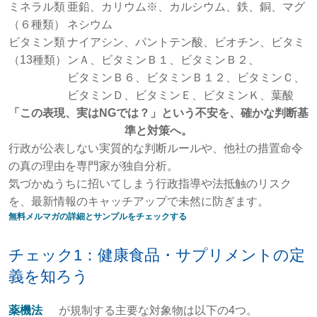
ミネラル類
亜鉛、カリウム※、カルシウム、鉄、銅、マグ
（６種類）
ネシウム
ビタミン類
ナイアシン、パントテン酸、ビオチン、ビタミ
（13種類）
ンＡ、ビタミンＢ１、ビタミンＢ２、
ビタミンＢ６、ビタミンＢ１２、ビタミンＣ、
ビタミンＤ、ビタミンＥ、ビタミンＫ、葉酸
「この表現、実はNGでは？」という不安を、確かな判断基
準と対策へ。
行政が公表しない実質的な判断ルールや、他社の措置命令
の真の理由を専門家が独自分析。
気づかぬうちに招いてしまう行政指導や法抵触のリスク
を、最新情報のキャッチアップで未然に防ぎます。
無料メルマガの詳細とサンプルをチェックする
チェック1：健康食品・サプリメントの定
義を知ろう
薬機法
が規制する主要な対象物は以下の4つ。