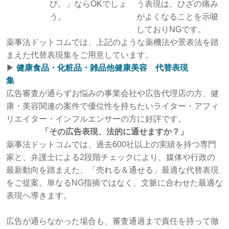
び。」ならOKでしょ
う表現は、ひざの痛み
う。
がよくなることを示唆
しておりNGです。
薬事法ドットコムでは、上記のような薬機法や景表法を踏
まえた代替表現集をご用意しています。
▶︎
健康食品・化粧品・雑品他健康美容 代替表現
集
広告審査が通らずお悩みの事業会社や広告代理店の方、健
康・美容関連の案件で優位性を持ちたいライター・アフィ
リエイター・インフルエンサーの方に好評です。
「その広告表現、法的に通せますか？」
薬事法ドットコムでは、過去600社以上の実績を持つ専門
家と、弁護士による2段階チェックにより、媒体や行政の
最新動向を踏まえた、「売れる＆通せる」最適な代替表現
をご提案。単なるNG指摘ではなく、文脈に合わせた最適な
表現へ導きます。
広告が通らなかった場合も、審査通過まで責任を持って徹