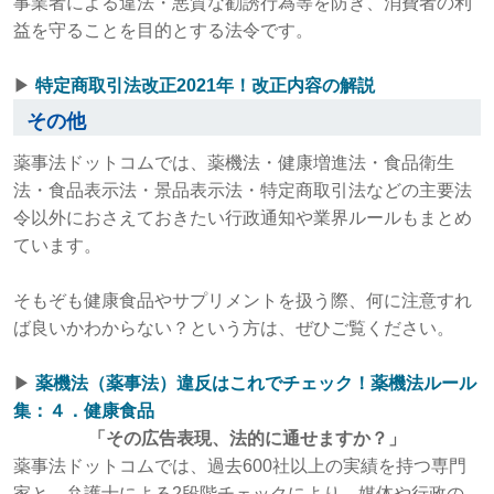
事業者による違法・悪質な勧誘行為等を防ぎ、消費者の利
益を守ることを目的とする法令です。
▶︎
特定商取引法改正2021年！改正内容の解説
その他
薬事法ドットコムでは、薬機法・健康増進法・食品衛生
法・食品表示法・景品表示法・特定商取引法などの主要法
令以外におさえておきたい行政通知や業界ルールもまとめ
ています。
そもぞも健康食品やサプリメントを扱う際、何に注意すれ
ば良いかわからない？という方は、ぜひご覧ください。
▶︎
薬機法（薬事法）違反はこれでチェック！薬機法ルール
集：４．健康食品
「その広告表現、法的に通せますか？」
薬事法ドットコムでは、過去600社以上の実績を持つ専門
家と、弁護士による2段階チェックにより、媒体や行政の