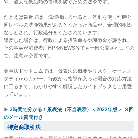
や、過大な景品類の提供を防ぐための法令です。
たとえば最近では、洗濯機に入れると、洗剤を使った時と
同レベルの洗浄効果があるとうたった商品が、合理的根拠
なしとされ、行政処分をくだされています。
違反した場合は、行政による措置命令や課徴金が課され、
その事実が消費者庁HPやNEWS等でも一般公開されますの
で、注意が必要です。
薬事法ドットコムでは、景表法の概要やリスク、ケースス
タディから万が一、行政から指導が入った場合の対応方法
に至るまで、わかりやすく解説したガイドブックもご用意
しています。
▶︎
3時間で分かる！景表法（不当表示）＜2022年版＞‐３回
のメール質問付き
特定商取引法