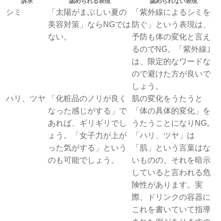
訴求
認められる表現
認められない表現
シミ
「太陽がまぶしい夏の
「紫外線によるシミを
美容対策」ならNGでは
防ぐ」という表現は、
ない。
予防も体の変化と言え
るのでNG。「紫外線｣
は、限定的なワードな
ので避けた方が良いで
しょう。
ハリ、ツヤ
「化粧品のノリが良く
肌の変化をうたうと
なった感じがする」で
「体の具体的変化」を
あれば、ギリギリでし
うたうことになりNG。
ょう。「女子力が上が
「ハリ、ツヤ」は
った気がする」という
「肌」という言葉はな
のも可能でしょう。
いものの、それを暗示
していると言われる危
険性があります。実
際、ドリンクの容器に
これを書いていて指導