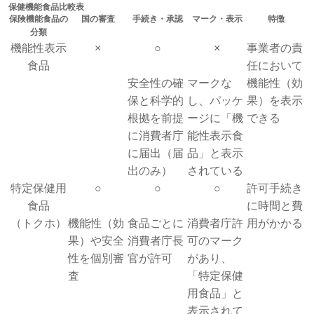
保健機能食品比較表
保険機能食品の
国の審査
手続き・承認
マーク・表示
特徴
分類
機能性表示
×
○
×
事業者の責
食品
任において
安全性の確
マークな
機能性（効
保と科学的
し、パッケ
果）を表示
根拠を前提
ージに「機
できる
に消費者庁
能性表示食
に届出（届
品」と表示
出のみ）
されている
特定保健用
○
○
○
許可手続き
食品
に時間と費
（トクホ）
機能性（効
食品ごとに
消費者庁許
用がかかる
果）や安全
消費者庁長
可のマーク
性を個別審
官が許可
があり、
査
「特定保健
用食品」と
表示されて