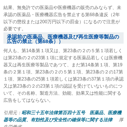
結果、無免許での医薬品や医療機器の販売のみならず、未
承認の医薬品・医療機器広告を禁止する第68条違反（2年
以下の懲役または200万円以下の罰金）になるので注意が
必要です。
承認前の医薬品、医療機器及び再生医療等製品の
広告の禁止（第68条））
何人も、第14条第１項又は、第23条の２の５第１項若しく
は第23条の２の23第１項に規定する医薬品若しくは医療機
器又は再生医療等製品であつて、まだ第14条第１項、第19
条の２第１項、第23条の２の５第１項、第23条の２の17第
１項、第23条の25第１項若しくは第23条の37第１項の承認
又は第23条の２の23第１項の認証を受けていないものにつ
いて、その名称、製造方法、効能、効果又は性能に関する
広告をしてはならない。
引用元：
昭和三十五年法律第百四十五号 医薬品、医療機
器等の品質、有効性及び安全性の確保等に関する法律
厚
生労働省