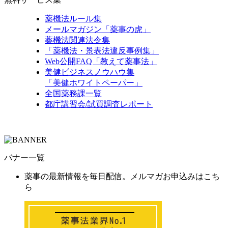
薬機法ルール集
メールマガジン「薬事の虎」
薬機法関連法令集
「薬機法・景表法違反事例集」
Web公開FAQ「教えて薬事法」
美健ビジネスノウハウ集
「美健ホワイトペーパー」
全国薬務課一覧
都庁講習会/試買調査レポート
バナー一覧
薬事の最新情報を毎日配信。メルマガお申込みはこち
ら