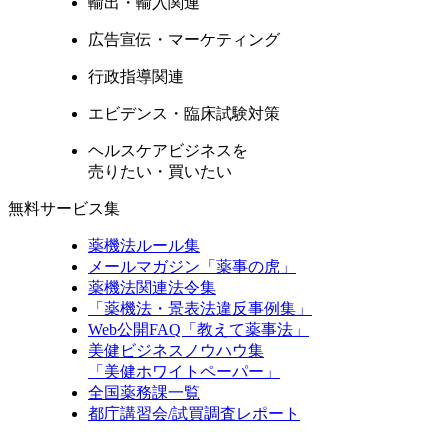
輸出・輸入関連
広告宣伝・マーケティング
行政指導関連
エビデンス・臨床試験対策
ヘルスケアビジネスを
売りたい・買いたい
無料サービス集
薬機法ルール集
メールマガジン「薬事の虎」
薬機法関連法令集
「薬機法・景表法違反事例集」
Web公開FAQ「教えて薬事法」
美健ビジネスノウハウ集
「美健ホワイトペーパー」
全国薬務課一覧
都庁講習会/試買調査レポート