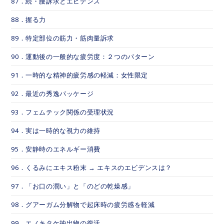
87．続・腰訴求とエビデンス
88．握る力
89．特定部位の筋力・筋肉量訴求
90．運動後の一般的な疲労度：２つのパターン
91．一時的な精神的疲労感の軽減：女性限定
92．最近の秀逸パッケージ
93．フェムテック関係の受理状況
94．実は一時的な視力の維持
95．安静時のエネルギー消費
96．くるみにエキス粉末 → エキスのエビデンスは？
97．「お口の潤い」と「のどの乾燥感」
98．グアーガム分解物で起床時の疲労感を軽減
99．エノキタケ抽出物の復活