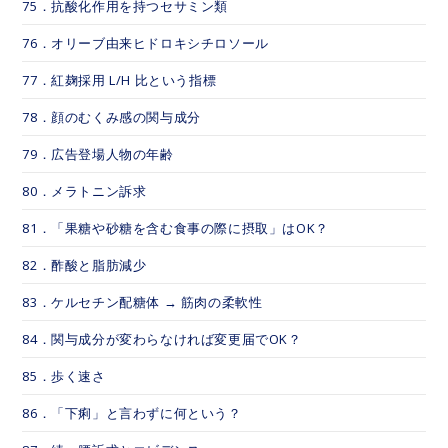
75．抗酸化作用を持つセサミン類
76．オリーブ由来ヒドロキシチロソール
77．紅麹採用 L/H 比という指標
78．顔のむくみ感の関与成分
79．広告登場人物の年齢
80．メラトニン訴求
81．「果糖や砂糖を含む食事の際に摂取」はOK？
82．酢酸と脂肪減少
83．ケルセチン配糖体 → 筋肉の柔軟性
84．関与成分が変わらなければ変更届でOK？
85．歩く速さ
86．「下痢」と言わずに何という？