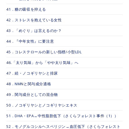
41．糖の吸収を抑える
42．ストレスを抱えている女性
43．「めぐり」は言えるのか？
44．『中年女性』に要注意
45．コレステロールの新しい指標/小型LDL
46.「太り気味」から「やや太り気味」へ
47．続・ノコギリヤシと排尿
48．NMNと関与成分適格
49．関与成分としての混合物
50．ノコギリヤシとノコギリヤシエキス
51．DHA・EPA→中性脂肪低下（さくらフォレスト事件（1））
52．モノグルコシルヘスペリジン→血圧低下（さくらフォレスト