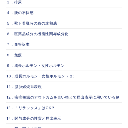
３．排尿
４．腰の不快感
５．靴下着脱時の膝の違和感
６．医薬品成分の機能性関与成分化
７．血管訴求
８．免疫
９．成長ホルモン・女性ホルモン
10．成長ホルモン・女性ホルモン（２）
11．脂肪燃焼系表現
12．疾病領域のアウトカムを言い換えて届出表示に用いている例
13．「リラックス」はOK？
14．関与成分の性質と届出表示