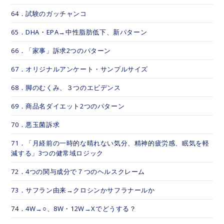
64．試験のガッチャンコ
65．DHA・EPA→中性脂肪低下、新パターン
66．「家事」訴求2つのパターン
67．オリジナルアンケート・サンプルサイズ
68．脚のむくみ、３つのエビデンス
69．商品名ダイエット2つのパターン
70．悪玉菌訴求
71．「月経前の一時的な晴れない気分、精神的疲労感、眠気を軽
減する」3つの健常域ロジック
72．4つの関与成分で７つのヘルスクレーム
73．サフラン由来→クロシンかサフラナールか
74．4W→○、8W・12W→Xでどうする？