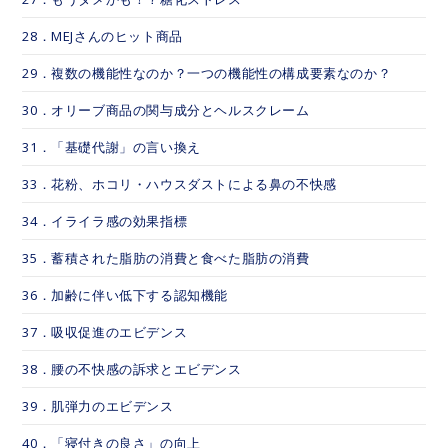
28．MEJさんのヒット商品
29．複数の機能性なのか？一つの機能性の構成要素なのか？
30．オリーブ商品の関与成分とヘルスクレーム
31．「基礎代謝」の言い換え
33．花粉、ホコリ・ハウスダストによる鼻の不快感
34．イライラ感の効果指標
35．蓄積された脂肪の消費と食べた脂肪の消費
36．加齢に伴い低下する認知機能
37．吸収促進のエビデンス
38．腰の不快感の訴求とエビデンス
39．肌弾力のエビデンス
40．「寝付きの良さ」の向上