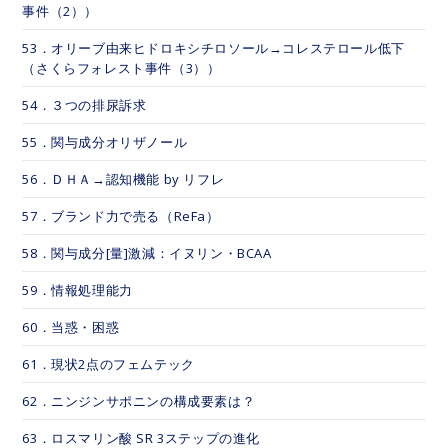
事件（2））
53．オリーブ由来ヒドロキシチロソール→コレステロール低下
（さくらフォレスト事件（3））
54．３つの排尿訴求
55．関与成分オリザノール
56．ＤＨＡ→認知機能 by リフレ
57．ブランド力で売る（ReFa）
58．関与成分[量]激減：イヌリン・BCAA
59．情報処理能力
60．当惑・困惑
61．現状2点のフェムテック
62．ニンジンサポニンの構成要素は？
63．ロスマリン酸 SR 3ステップの進化