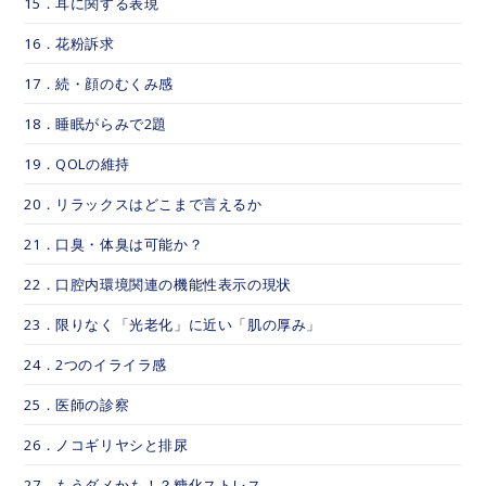
15．耳に関する表現
16．花粉訴求
17．続・顔のむくみ感
18．睡眠がらみで2題
19．QOLの維持
20．リラックスはどこまで言えるか
21．口臭・体臭は可能か？
22．口腔内環境関連の機能性表示の現状
23．限りなく「光老化」に近い「肌の厚み」
24．2つのイライラ感
25．医師の診察
26．ノコギリヤシと排尿
27．もうダメかも！？糖化ストレス