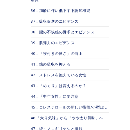
36．加齢に伴い低下する認知機能
37．吸収促進のエビデンス
38．腰の不快感の訴求とエビデンス
39．肌弾力のエビデンス
40．「寝付きの良さ」の向上
41．糖の吸収を抑える
42．ストレスを抱えている女性
43．「めぐり」は言えるのか？
44．『中年女性』に要注意
45．コレステロールの新しい指標/小型LDL
46.「太り気味」から「やや太り気味」へ
47．続・ノコギリヤシと排尿