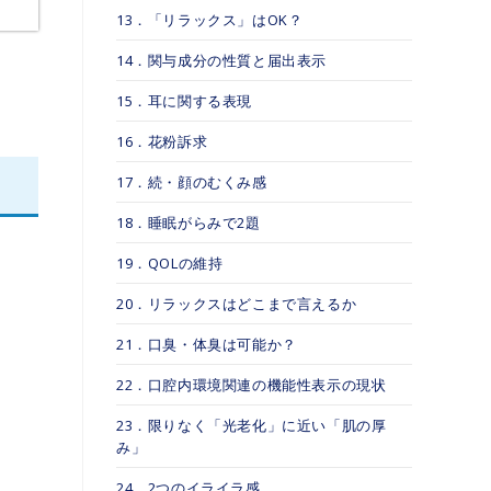
13．「リラックス」はOK？
14．関与成分の性質と届出表示
15．耳に関する表現
16．花粉訴求
17．続・顔のむくみ感
18．睡眠がらみで2題
19．QOLの維持
20．リラックスはどこまで言えるか
21．口臭・体臭は可能か？
22．口腔内環境関連の機能性表示の現状
23．限りなく「光老化」に近い「肌の厚
み」
24．2つのイライラ感