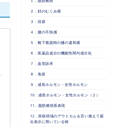
１．脂肪燃焼
２．顔のむくみ感
３．排尿
４．腰の不快感
５．靴下着脱時の膝の違和感
６．医薬品成分の機能性関与成分化
７．血管訴求
８．免疫
９．成長ホルモン・女性ホルモン
10．成長ホルモン・女性ホルモン（２）
11．脂肪燃焼系表現
12．疾病領域のアウトカムを言い換えて届
出表示に用いている例