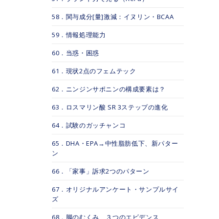
58．関与成分[量]激減：イヌリン・BCAA
59．情報処理能力
60．当惑・困惑
61．現状2点のフェムテック
62．ニンジンサポニンの構成要素は？
63．ロスマリン酸 SR 3ステップの進化
64．試験のガッチャンコ
65．DHA・EPA→中性脂肪低下、新パター
ン
66．「家事」訴求2つのパターン
67．オリジナルアンケート・サンプルサイ
ズ
68．脚のむくみ、３つのエビデンス