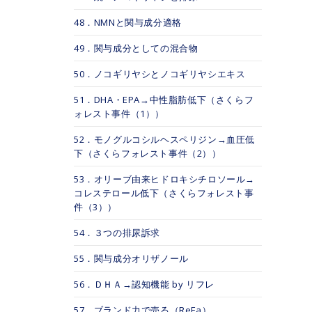
48．NMNと関与成分適格
49．関与成分としての混合物
50．ノコギリヤシとノコギリヤシエキス
51．DHA・EPA→中性脂肪低下（さくらフ
ォレスト事件（1））
52．モノグルコシルヘスペリジン→血圧低
下（さくらフォレスト事件（2））
53．オリーブ由来ヒドロキシチロソール→
コレステロール低下（さくらフォレスト事
件（3））
54．３つの排尿訴求
55．関与成分オリザノール
56．ＤＨＡ→認知機能 by リフレ
57．ブランド力で売る（ReFa）