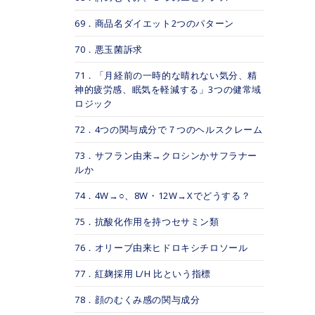
69．商品名ダイエット2つのパターン
70．悪玉菌訴求
71．「月経前の一時的な晴れない気分、精
神的疲労感、眠気を軽減する」3つの健常域
ロジック
72．4つの関与成分で７つのヘルスクレーム
73．サフラン由来→クロシンかサフラナー
ルか
74．4W→○、8W・12W→Xでどうする？
75．抗酸化作用を持つセサミン類
76．オリーブ由来ヒドロキシチロソール
77．紅麹採用 L/H 比という指標
78．顔のむくみ感の関与成分