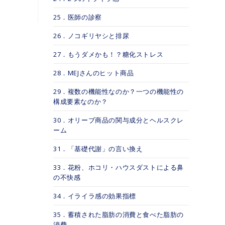
25．医師の診察
26．ノコギリヤシと排尿
27．もうダメかも！？糖化ストレス
28．MEJさんのヒット商品
29．複数の機能性なのか？一つの機能性の
構成要素なのか？
30．オリーブ商品の関与成分とヘルスクレ
ーム
31．「基礎代謝」の言い換え
33．花粉、ホコリ・ハウスダストによる鼻
の不快感
34．イライラ感の効果指標
35．蓄積された脂肪の消費と食べた脂肪の
消費