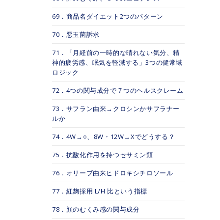
69．商品名ダイエット2つのパターン
70．悪玉菌訴求
71．「月経前の一時的な晴れない気分、精
神的疲労感、眠気を軽減する」3つの健常域
ロジック
72．4つの関与成分で７つのヘルスクレーム
73．サフラン由来→クロシンかサフラナー
ルか
74．4W→○、8W・12W→Xでどうする？
75．抗酸化作用を持つセサミン類
76．オリーブ由来ヒドロキシチロソール
77．紅麹採用 L/H 比という指標
78．顔のむくみ感の関与成分