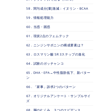
58．関与成分[量]激減：イヌリン・BCAA
59．情報処理能力
60．当惑・困惑
61．現状2点のフェムテック
62．ニンジンサポニンの構成要素は？
63．ロスマリン酸 SR 3ステップの進化
64．試験のガッチャンコ
65．DHA・EPA→中性脂肪低下、新パター
ン
66．「家事」訴求2つのパターン
67．オリジナルアンケート・サンプルサイ
ズ
68．脚のむくみ、３つのエビデンス