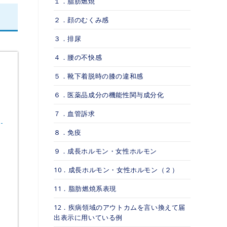
１．脂肪燃焼
２．顔のむくみ感
３．排尿
４．腰の不快感
５．靴下着脱時の膝の違和感
６．医薬品成分の機能性関与成分化
７．血管訴求
８．免疫
９．成長ホルモン・女性ホルモン
10．成長ホルモン・女性ホルモン（２）
11．脂肪燃焼系表現
12．疾病領域のアウトカムを言い換えて届
出表示に用いている例