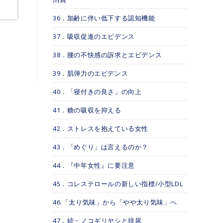
36．加齢に伴い低下する認知機能
37．吸収促進のエビデンス
38．腰の不快感の訴求とエビデンス
39．肌弾力のエビデンス
40．「寝付きの良さ」の向上
41．糖の吸収を抑える
42．ストレスを抱えている女性
43．「めぐり」は言えるのか？
44．『中年女性』に要注意
45．コレステロールの新しい指標/小型LDL
46.「太り気味」から「やや太り気味」へ
47．続・ノコギリヤシと排尿