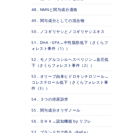
48．NMNと関与成分適格
49．関与成分としての混合物
50．ノコギリヤシとノコギリヤシエキス
51．DHA・EPA→中性脂肪低下（さくらフ
ォレスト事件（1））
52．モノグルコシルヘスペリジン→血圧低
下（さくらフォレスト事件（2））
53．オリーブ由来ヒドロキシチロソール→
コレステロール低下（さくらフォレスト事
件（3））
54．３つの排尿訴求
55．関与成分オリザノール
56．ＤＨＡ→認知機能 by リフレ
57．ブランド力で売る（ReFa）