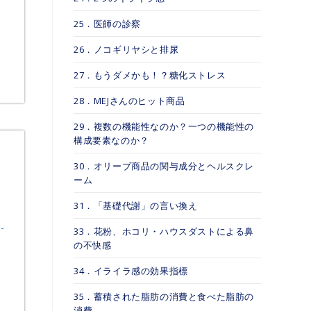
25．医師の診察
26．ノコギリヤシと排尿
27．もうダメかも！？糖化ストレス
28．MEJさんのヒット商品
29．複数の機能性なのか？一つの機能性の
構成要素なのか？
30．オリーブ商品の関与成分とヘルスクレ
ーム
31．「基礎代謝」の言い換え
33．花粉、ホコリ・ハウスダストによる鼻
の不快感
34．イライラ感の効果指標
35．蓄積された脂肪の消費と食べた脂肪の
消費