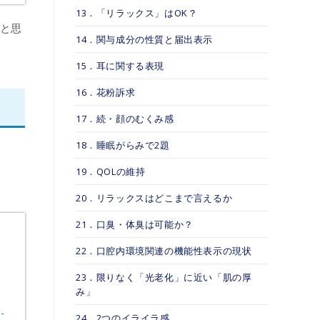
13．「リラックス」はOK？
いと思
14．関与成分の性質と届出表示
15．耳に関する表現
16．花粉訴求
17．続・顔のむくみ感
18．睡眠がらみで2題
19．QOLの維持
20．リラックスはどこまで言えるか
21．口臭・体臭は可能か？
22．口腔内環境関連の機能性表示の現状
23．限りなく「光老化」に近い「肌の厚
み」
24．2つのイライラ感