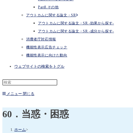
Part8.その他
アウトカムに関する論文・SR
アウトカムに関する論文・SR -効果から探す-
アウトカムに関する論文・SR -成分から探す-
消費者庁対応情報
機能性表示広告チェック
機能性表示に向けた動向
ウェブサイトの検索をトグル
メニュー
閉じる
60．当惑・困惑
ホーム
>