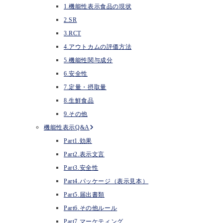
1.機能性表示食品の現状
2.SR
3.RCT
4.アウトカムの評価方法
5.機能性関与成分
6.安全性
7.定量・摂取量
8.生鮮食品
9.その他
機能性表示Q&A
Part1.効果
Part2.表示文言
Part3.安全性
Part4.パッケージ（表示見本）
Part5.届出書類
Part6.その他ルール
Part7.マーケティング