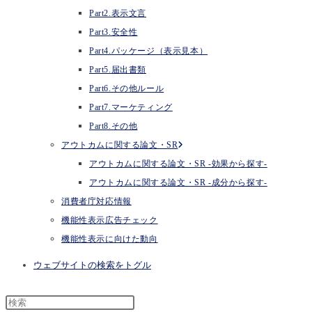
Part2.表示文言
Part3.安全性
Part4.パッケージ（表示見本）
Part5.届出書類
Part6.その他ルール
Part7.マーケティング
Part8.その他
アウトカムに関する論文・SR
アウトカムに関する論文・SR -効果から探す-
アウトカムに関する論文・SR -成分から探す-
消費者庁対応情報
機能性表示広告チェック
機能性表示に向けた動向
ウェブサイトの検索をトグル