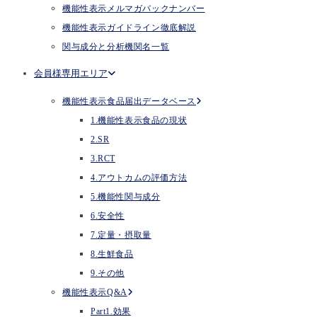
機能性表示メルマガバックナンバー
機能性表示ガイドライン徹底解説
関与成分と分析機関名一覧
会員様専用エリア
機能性表示食品届出データベース
1.機能性表示食品の現状
2.SR
3.RCT
4.アウトカムの評価方法
5.機能性関与成分
6.安全性
7.定量・摂取量
8.生鮮食品
9.その他
機能性表示Q&A
Part1.効果