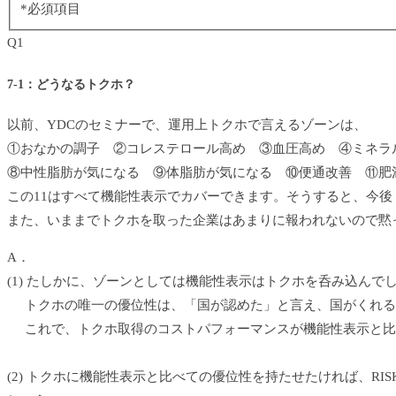
*
必須項目
Q1
7-1：どうなるトクホ？
以前、YDCのセミナーで、運用上トクホで言えるゾーンは、
①おなかの調子 ②コレステロール高め ③血圧高め ④ミネラ
⑧中性脂肪が気になる ⑨体脂肪が気になる ⑩便通改善 ⑪肥満
この11はすべて機能性表示でカバーできます。そうすると、今
また、いままでトクホを取った企業はあまりに報われないので黙
A．
(1) たしかに、ゾーンとしては機能性表示はトクホを呑み込んで
トクホの唯一の優位性は、「国が認めた」と言え、国がくれる
これで、トクホ取得のコストパフォーマンスが機能性表示と比
(2) トクホに機能性表示と比べての優位性を持たせたければ、RISK