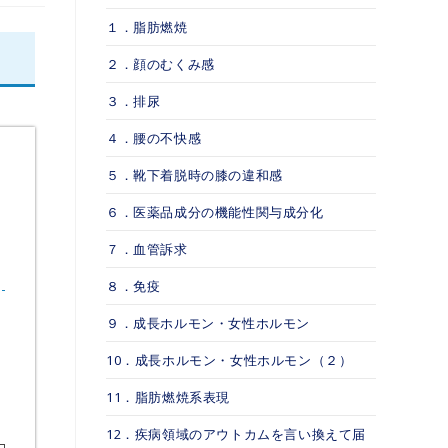
１．脂肪燃焼
２．顔のむくみ感
３．排尿
４．腰の不快感
５．靴下着脱時の膝の違和感
６．医薬品成分の機能性関与成分化
７．血管訴求
８．免疫
９．成長ホルモン・女性ホルモン
10．成長ホルモン・女性ホルモン（２）
11．脂肪燃焼系表現
12．疾病領域のアウトカムを言い換えて届