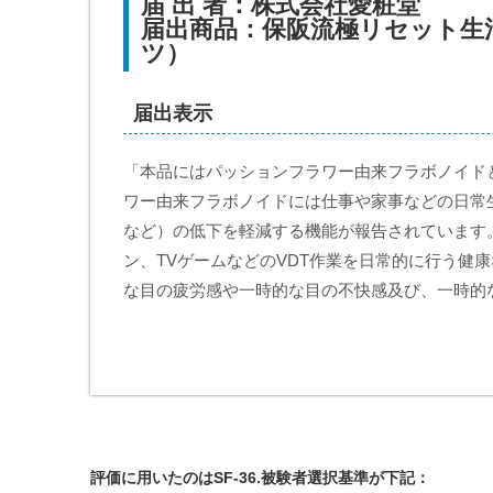
届 出 者：株式会社愛粧堂
届出商品：保阪流極リセット生
ツ）
届出表示
「本品にはパッションフラワー由来フラボノイドと
ワー由来フラボノイドには仕事や家事などの日常
など）の低下を軽減する機能が報告されています。
ン、TVゲームなどのVDT作業を日常的に行う健
な目の疲労感や一時的な目の不快感及び、一時的
評価に用いたのはSF-36.被験者選択基準が下記：