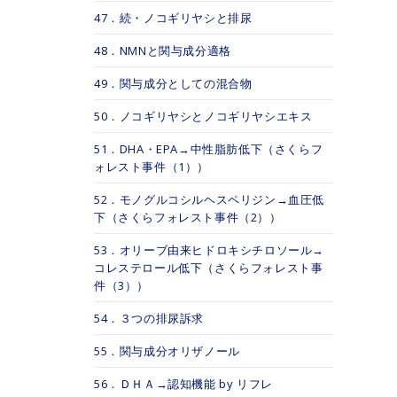
47．続・ノコギリヤシと排尿
48．NMNと関与成分適格
49．関与成分としての混合物
50．ノコギリヤシとノコギリヤシエキス
51．DHA・EPA→中性脂肪低下（さくらフ
ォレスト事件（1））
52．モノグルコシルヘスペリジン→血圧低
下（さくらフォレスト事件（2））
53．オリーブ由来ヒドロキシチロソール→
コレステロール低下（さくらフォレスト事
件（3））
54．３つの排尿訴求
55．関与成分オリザノール
56．ＤＨＡ→認知機能 by リフレ