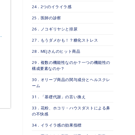
24．2つのイライラ感
25．医師の診察
26．ノコギリヤシと排尿
27．もうダメかも！？糖化ストレス
28．MEJさんのヒット商品
29．複数の機能性なのか？一つの機能性の
構成要素なのか？
30．オリーブ商品の関与成分とヘルスクレ
ーム
31．「基礎代謝」の言い換え
33．花粉、ホコリ・ハウスダストによる鼻
の不快感
34．イライラ感の効果指標