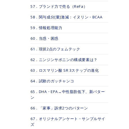
57．ブランド力で売る（ReFa）
58．関与成分[量]激減：イヌリン・BCAA
59．情報処理能力
60．当惑・困惑
61．現状2点のフェムテック
62．ニンジンサポニンの構成要素は？
63．ロスマリン酸 SR 3ステップの進化
64．試験のガッチャンコ
65．DHA・EPA→中性脂肪低下、新パター
ン
66．「家事」訴求2つのパターン
67．オリジナルアンケート・サンプルサイ
ズ