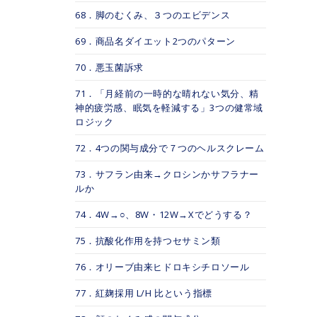
68．脚のむくみ、３つのエビデンス
69．商品名ダイエット2つのパターン
70．悪玉菌訴求
71．「月経前の一時的な晴れない気分、精
神的疲労感、眠気を軽減する」3つの健常域
ロジック
72．4つの関与成分で７つのヘルスクレーム
73．サフラン由来→クロシンかサフラナー
ルか
74．4W→○、8W・12W→Xでどうする？
75．抗酸化作用を持つセサミン類
76．オリーブ由来ヒドロキシチロソール
77．紅麹採用 L/H 比という指標