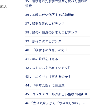
35．蓄積された脂肪の消費と食べた脂肪の
消費
本成人
36．加齢に伴い低下する認知機能
37．吸収促進のエビデンス
38．腰の不快感の訴求とエビデンス
39．肌弾力のエビデンス
40．「寝付きの良さ」の向上
41．糖の吸収を抑える
42．ストレスを抱えている女性
43．「めぐり」は言えるのか？
44．『中年女性』に要注意
45．コレステロールの新しい指標/小型LDL
46.「太り気味」から「やや太り気味」へ