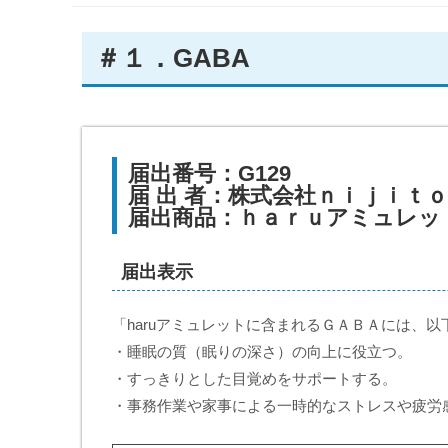
＃１．GABA
届出番号：G129
届 出 者：株式会社ｎｉｊｉｔｏ
届出商品：ｈａｒｕアミュレッ
届出表示
「haruアミュレットに含まれるＧＡＢＡには、
・睡眠の質（眠りの深さ）の向上に役立つ。
・すっきりとした目覚めをサポートする。
・事務作業や家事による一時的なストレスや疲労