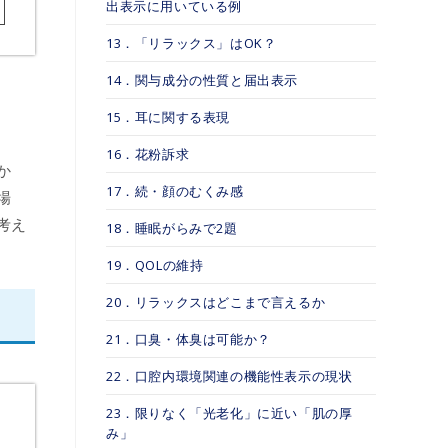
出表示に用いている例
13．「リラックス」はOK？
14．関与成分の性質と届出表示
15．耳に関する表現
16．花粉訴求
か
17．続・顔のむくみ感
場
考え
18．睡眠がらみで2題
19．QOLの維持
20．リラックスはどこまで言えるか
21．口臭・体臭は可能か？
22．口腔内環境関連の機能性表示の現状
23．限りなく「光老化」に近い「肌の厚
み」