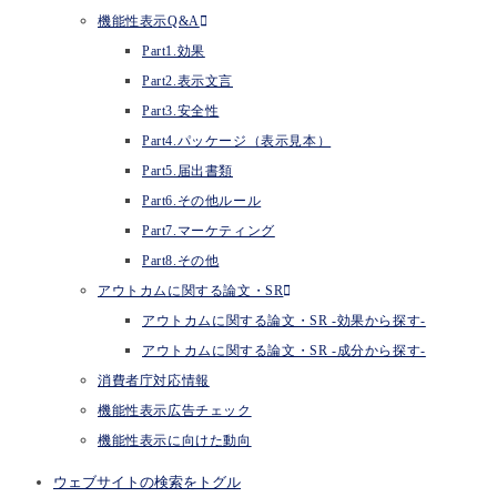
機能性表示Q&A
Part1.効果
Part2.表示文言
Part3.安全性
Part4.パッケージ（表示見本）
Part5.届出書類
Part6.その他ルール
Part7.マーケティング
Part8.その他
アウトカムに関する論文・SR
アウトカムに関する論文・SR -効果から探す-
アウトカムに関する論文・SR -成分から探す-
消費者庁対応情報
機能性表示広告チェック
機能性表示に向けた動向
ウェブサイトの検索をトグル