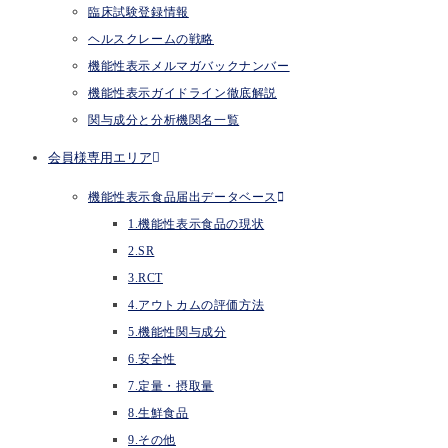
臨床試験登録情報
ヘルスクレームの戦略
機能性表示メルマガバックナンバー
機能性表示ガイドライン徹底解説
関与成分と分析機関名一覧
会員様専用エリア
機能性表示食品届出データベース
1.機能性表示食品の現状
2.SR
3.RCT
4.アウトカムの評価方法
5.機能性関与成分
6.安全性
7.定量・摂取量
8.生鮮食品
9.その他