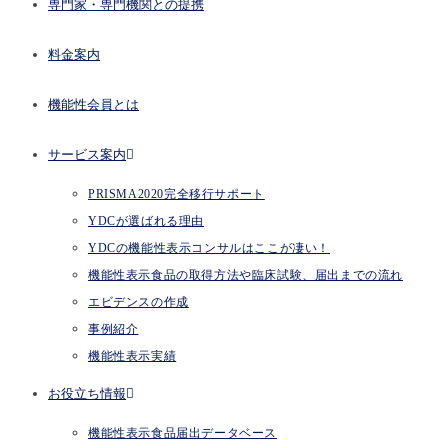
専門家・専門機関との提携
料金案内
機能性会員とは
サービス案内
PRISMA2020完全移行サポート
YDCが選ばれる理由
YDCの機能性表示コンサルはここが凄い！
機能性表示食品の取得方法や臨床試験、届出までの流れ
エビデンスの作成
事例紹介
機能性表示実績
お役立ち情報
機能性表示食品届出データベース