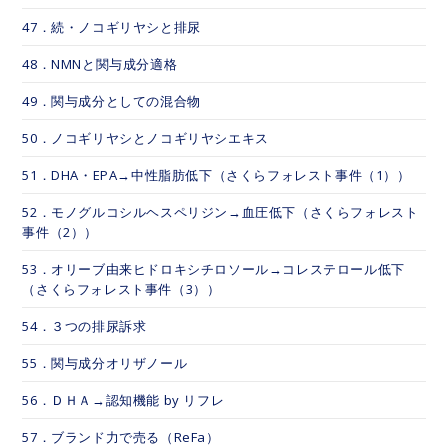
47．続・ノコギリヤシと排尿
48．NMNと関与成分適格
49．関与成分としての混合物
50．ノコギリヤシとノコギリヤシエキス
51．DHA・EPA→中性脂肪低下（さくらフォレスト事件（1））
52．モノグルコシルヘスペリジン→血圧低下（さくらフォレスト
事件（2））
53．オリーブ由来ヒドロキシチロソール→コレステロール低下
（さくらフォレスト事件（3））
54．３つの排尿訴求
55．関与成分オリザノール
56．ＤＨＡ→認知機能 by リフレ
57．ブランド力で売る（ReFa）