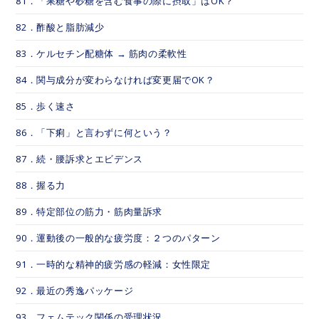
81．「果糖や砂糖を含む食事の際に摂取」はOK？
82．酢酸と脂肪減少
83．ケルセチン配糖体 → 筋肉の柔軟性
84．関与成分が変わらなければ変更届でOK？
85．歩く速さ
86．「下痢」と言わずに何という？
87．続・腰訴求とエビデンス
88．握る力
89．特定部位の筋力・筋肉量訴求
90．運動後の一般的な疲労度：２つのパターン
91．一時的な精神的疲労感の軽減：女性限定
92．最近の秀逸パッケージ
93．フェムテック関係の受理状況