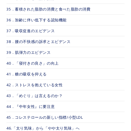
35．蓄積された脂肪の消費と食べた脂肪の消費
36．加齢に伴い低下する認知機能
37．吸収促進のエビデンス
38．腰の不快感の訴求とエビデンス
39．肌弾力のエビデンス
40．「寝付きの良さ」の向上
41．糖の吸収を抑える
42．ストレスを抱えている女性
43．「めぐり」は言えるのか？
44．『中年女性』に要注意
45．コレステロールの新しい指標/小型LDL
46.「太り気味」から「やや太り気味」へ