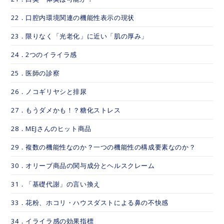
22．口腔内環境関連の機能性表示の現状
23．限りなく「光老化」に近い「肌の厚み」
24．2つのイライラ感
25．医師の診察
26．ノコギリヤシと排尿
27．もうダメかも！？糖化ストレス
28．MEJさんのヒット商品
29．複数の機能性なのか？一つの機能性の構成要素なのか？
30．オリーブ商品の関与成分とヘルスクレーム
31．「基礎代謝」の言い換え
33．花粉、ホコリ・ハウスダストによる鼻の不快感
34．イライラ感の効果指標