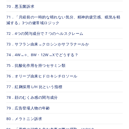
70．悪玉菌訴求
71．「月経前の一時的な晴れない気分、精神的疲労感、眠気を軽
減する」3つの健常域ロジック
72．4つの関与成分で７つのヘルスクレーム
73．サフラン由来→クロシンかサフラナールか
74．4W→○、8W・12W→Xでどうする？
75．抗酸化作用を持つセサミン類
76．オリーブ由来ヒドロキシチロソール
77．紅麹採用 L/H 比という指標
78．顔のむくみ感の関与成分
79．広告登場人物の年齢
80．メラトニン訴求