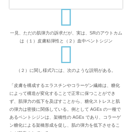
一見、ただの肌弾力の訴求だが、実は、SRのアウトカム
は（１）
皮膚粘弾
性
と（２）
血中
ペントシジ
ン
（２）に関し様式7には、次のような説明がある。
「皮膚を構成するエラスチンやコラーゲン繊維は、糖化
によって構造が変化することで正常に保つことができ
ず、肌弾力の低下を及ぼすことから、糖化ストレスと肌
の弾力は密接に関係している。例として AGEs の一種で
あるペントシジンは、架橋性の AGEs であり、コラーゲ
ン糖化による架橋形成を促し、肌の弾力を低下させるこ