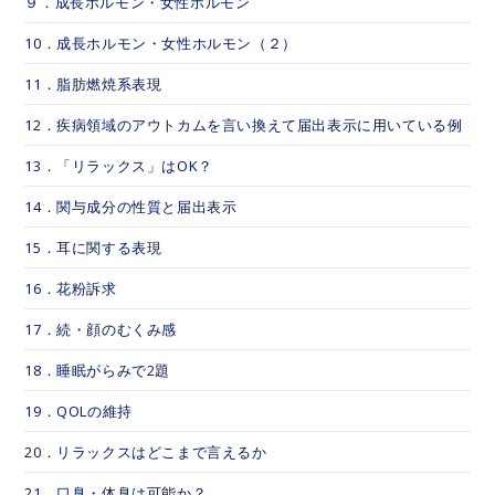
９．成長ホルモン・女性ホルモン
10．成長ホルモン・女性ホルモン（２）
11．脂肪燃焼系表現
12．疾病領域のアウトカムを言い換えて届出表示に用いている例
13．「リラックス」はOK？
14．関与成分の性質と届出表示
15．耳に関する表現
16．花粉訴求
17．続・顔のむくみ感
18．睡眠がらみで2題
19．QOLの維持
20．リラックスはどこまで言えるか
21．口臭・体臭は可能か？