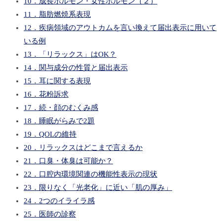
10．成長ホルモン・女性ホルモン（２）
11．脂肪燃焼系表現
12．疾病領域のアウトカムを言い換えて届出表示に用いて
いる例
13．「リラックス」はOK？
14．関与成分の性質と届出表示
15．耳に関する表現
16．花粉訴求
17．続・顔のむくみ感
18．睡眠がらみで2題
19．QOLの維持
20．リラックスはどこまで言えるか
21．口臭・体臭は可能か？
22．口腔内環境関連の機能性表示の現状
23．限りなく「光老化」に近い「肌の厚み」
24．2つのイライラ感
25．医師の診察