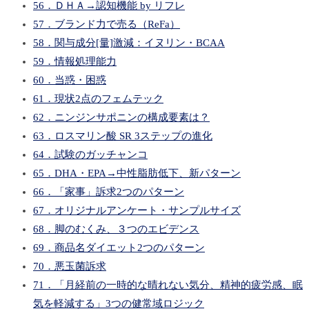
56．ＤＨＡ→認知機能 by リフレ
57．ブランド力で売る（ReFa）
58．関与成分[量]激減：イヌリン・BCAA
59．情報処理能力
60．当惑・困惑
61．現状2点のフェムテック
62．ニンジンサポニンの構成要素は？
63．ロスマリン酸 SR 3ステップの進化
64．試験のガッチャンコ
65．DHA・EPA→中性脂肪低下、新パターン
66．「家事」訴求2つのパターン
67．オリジナルアンケート・サンプルサイズ
68．脚のむくみ、３つのエビデンス
69．商品名ダイエット2つのパターン
70．悪玉菌訴求
71．「月経前の一時的な晴れない気分、精神的疲労感、眠
気を軽減する」3つの健常域ロジック