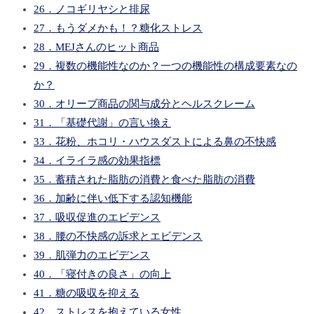
26．ノコギリヤシと排尿
27．もうダメかも！？糖化ストレス
28．MEJさんのヒット商品
29．複数の機能性なのか？一つの機能性の構成要素なの
か？
30．オリーブ商品の関与成分とヘルスクレーム
31．「基礎代謝」の言い換え
33．花粉、ホコリ・ハウスダストによる鼻の不快感
34．イライラ感の効果指標
35．蓄積された脂肪の消費と食べた脂肪の消費
36．加齢に伴い低下する認知機能
37．吸収促進のエビデンス
38．腰の不快感の訴求とエビデンス
39．肌弾力のエビデンス
40．「寝付きの良さ」の向上
41．糖の吸収を抑える
42．ストレスを抱えている女性