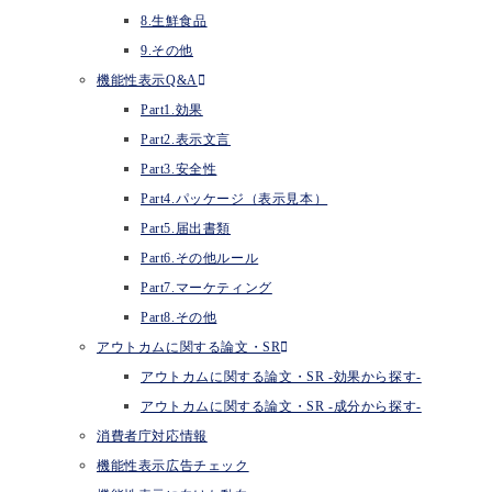
8.生鮮食品
9.その他
機能性表示Q&A
Part1.効果
Part2.表示文言
Part3.安全性
Part4.パッケージ（表示見本）
Part5.届出書類
Part6.その他ルール
Part7.マーケティング
Part8.その他
アウトカムに関する論文・SR
アウトカムに関する論文・SR -効果から探す-
アウトカムに関する論文・SR -成分から探す-
消費者庁対応情報
機能性表示広告チェック