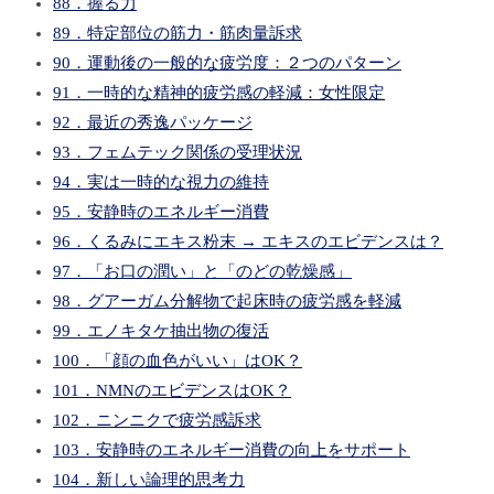
88．握る力
89．特定部位の筋力・筋肉量訴求
90．運動後の一般的な疲労度：２つのパターン
91．一時的な精神的疲労感の軽減：女性限定
92．最近の秀逸パッケージ
93．フェムテック関係の受理状況
94．実は一時的な視力の維持
95．安静時のエネルギー消費
96．くるみにエキス粉末 → エキスのエビデンスは？
97．「お口の潤い」と「のどの乾燥感」
98．グアーガム分解物で起床時の疲労感を軽減
99．エノキタケ抽出物の復活
100．「顔の血色がいい」はOK？
101．NMNのエビデンスはOK？
102．ニンニクで疲労感訴求
103．安静時のエネルギー消費の向上をサポート
104．新しい論理的思考力