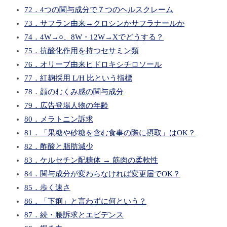
72．4つの関与成分で７つのヘルスクレーム
73．サフラン由来→クロシンかサフラナールか
74．4W→○、8W・12W→Xでどうする？
75．抗酸化作用を持つセサミン類
76．オリーブ由来ヒドロキシチロソール
77．紅麹採用 L/H 比という指標
78．顔のむくみ感の関与成分
79．広告登場人物の年齢
80．メラトニン訴求
81．「果糖や砂糖を含む食事の際に摂取」はOK？
82．酢酸と脂肪減少
83．ケルセチン配糖体 → 筋肉の柔軟性
84．関与成分が変わらなければ変更届でOK？
85．歩く速さ
86．「下痢」と言わずに何という？
87．続・腰訴求とエビデンス