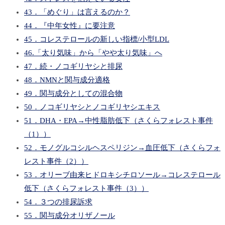
43．「めぐり」は言えるのか？
44．『中年女性』に要注意
45．コレステロールの新しい指標/小型LDL
46.「太り気味」から「やや太り気味」へ
47．続・ノコギリヤシと排尿
48．NMNと関与成分適格
49．関与成分としての混合物
50．ノコギリヤシとノコギリヤシエキス
51．DHA・EPA→中性脂肪低下（さくらフォレスト事件
（1））
52．モノグルコシルヘスペリジン→血圧低下（さくらフォ
レスト事件（2））
53．オリーブ由来ヒドロキシチロソール→コレステロール
低下（さくらフォレスト事件（3））
54．３つの排尿訴求
55．関与成分オリザノール