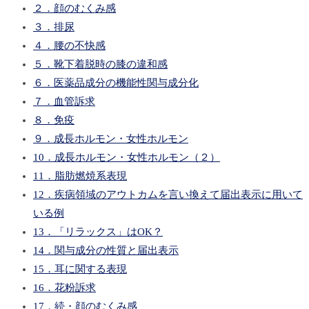
２．顔のむくみ感
３．排尿
４．腰の不快感
５．靴下着脱時の膝の違和感
６．医薬品成分の機能性関与成分化
７．血管訴求
８．免疫
９．成長ホルモン・女性ホルモン
10．成長ホルモン・女性ホルモン（２）
11．脂肪燃焼系表現
12．疾病領域のアウトカムを言い換えて届出表示に用いて
いる例
13．「リラックス」はOK？
14．関与成分の性質と届出表示
15．耳に関する表現
16．花粉訴求
17．続・顔のむくみ感