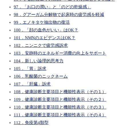
97．「お口の潤い」と「のどの乾燥感」
98．グアーガム分解物で起床時の疲労感を軽減
99．エノキタケ抽出物の復活
100．「顔の血色がいい」はOK？
101．NMNのエビデンスはOK？
102．ニンニクで疲労感訴求
103．安静時のエネルギー消費の向上をサポート
104．新しい論理的思考力
105．「胃」訴求
106．乳酸菌のニックネーム
107．「肝臓」訴求
108．健康診断主要項目と機能性表示（その１）
109．健康診断主要項目と機能性表示（その２）
110．健康診断主要項目と機能性表示（その３）
111．健康診断主要項目と機能性表示（その４）
112．免疫第4類型