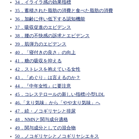
34．イライラ感の効果指標
35．蓄積された脂肪の消費と食べた脂肪の消費
36．加齢に伴い低下する認知機能
37．吸収促進のエビデンス
38．腰の不快感の訴求とエビデンス
39．肌弾力のエビデンス
40．「寝付きの良さ」の向上
41．糖の吸収を抑える
42．ストレスを抱えている女性
43．「めぐり」は言えるのか？
44．『中年女性』に要注意
45．コレステロールの新しい指標/小型LDL
46.「太り気味」から「やや太り気味」へ
47．続・ノコギリヤシと排尿
48．NMNと関与成分適格
49．関与成分としての混合物
50．ノコギリヤシとノコギリヤシエキス