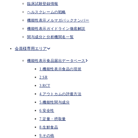
臨床試験登録情報
ヘルスクレームの戦略
機能性表示メルマガバックナンバー
機能性表示ガイドライン徹底解説
関与成分と分析機関名一覧
会員様専用エリア
機能性表示食品届出データベース
1.機能性表示食品の現状
2.SR
3.RCT
4.アウトカムの評価方法
5.機能性関与成分
6.安全性
7.定量・摂取量
8.生鮮食品
9.その他