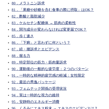
80．メラトニン訴求
81．「果糖や砂糖を含む食事の際に摂取」はOK？
82．酢酸と脂肪減少
83．ケルセチン配糖体 → 筋肉の柔軟性
84．関与成分が変わらなければ変更届でOK？
85．歩く速さ
86．「下痢」と言わずに何という？
87．続・腰訴求とエビデンス
88．握る力
89．特定部位の筋力・筋肉量訴求
90．運動後の一般的な疲労度：２つのパターン
91．一時的な精神的疲労感の軽減：女性限定
92．最近の秀逸パッケージ
93．フェムテック関係の受理状況
94．実は一時的な視力の維持
95．安静時のエネルギー消費
96．くるみにエキス粉末 → エキスのエビデンスは？