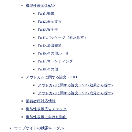
機能性表示Q&A
Part1.効果
Part2.表示文言
Part3.安全性
Part4.パッケージ（表示見本）
Part5.届出書類
Part6.その他ルール
Part7.マーケティング
Part8.その他
アウトカムに関する論文・SR
アウトカムに関する論文・SR -効果から探す-
アウトカムに関する論文・SR -成分から探す-
消費者庁対応情報
機能性表示広告チェック
機能性表示に向けた動向
ウェブサイトの検索をトグル