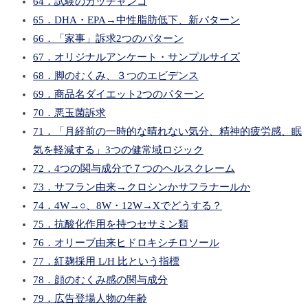
64．試験のガッチャンコ
65．DHA・EPA→中性脂肪低下、新パターン
66．「家事」訴求2つのパターン
67．オリジナルアンケート・サンプルサイズ
68．脚のむくみ、３つのエビデンス
69．商品名ダイエット2つのパターン
70．悪玉菌訴求
71．「月経前の一時的な晴れない気分、精神的疲労感、眠
気を軽減する」3つの健常域ロジック
72．4つの関与成分で７つのヘルスクレーム
73．サフラン由来→クロシンかサフラナールか
74．4W→○、8W・12W→Xでどうする？
75．抗酸化作用を持つセサミン類
76．オリーブ由来ヒドロキシチロソール
77．紅麹採用 L/H 比という指標
78．顔のむくみ感の関与成分
79．広告登場人物の年齢