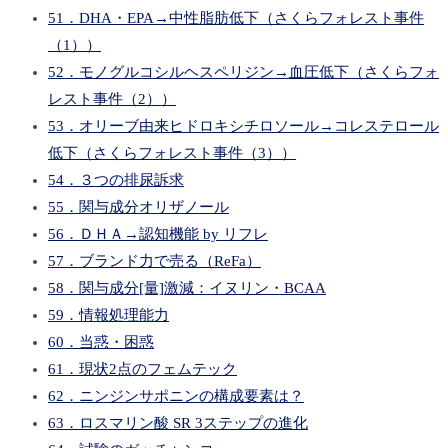
51．DHA・EPA→中性脂肪低下（さくらフォレスト事件
（1））
52．モノグルコシルヘスペリジン→血圧低下（さくらフォ
レスト事件（2））
53．オリーブ由来ヒドロキシチロソール→コレステロール
低下（さくらフォレスト事件（3））
54．３つの排尿訴求
55．関与成分オリザノール
56．ＤＨＡ→認知機能 by リフレ
57．ブランド力で売る（ReFa）
58．関与成分[量]激減：イヌリン・BCAA
59．情報処理能力
60．当惑・困惑
61．現状2点のフェムテック
62．ニンジンサポニンの構成要素は？
63．ロスマリン酸 SR 3ステップの進化