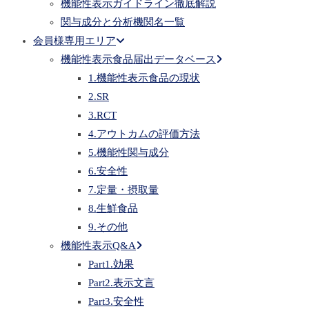
機能性表示ガイドライン徹底解説
関与成分と分析機関名一覧
会員様専用エリア
機能性表示食品届出データベース
1.機能性表示食品の現状
2.SR
3.RCT
4.アウトカムの評価方法
5.機能性関与成分
6.安全性
7.定量・摂取量
8.生鮮食品
9.その他
機能性表示Q&A
Part1.効果
Part2.表示文言
Part3.安全性