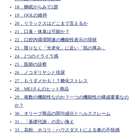
18．睡眠がらみで2題
19．QOLの維持
20．リラックスはどこまで言えるか
21．口臭・体臭は可能か？
22．口腔内環境関連の機能性表示の現状
23．限りなく「光老化」に近い「肌の厚み」
24．2つのイライラ感
25．医師の診察
26．ノコギリヤシと排尿
27．もうダメかも！？糖化ストレス
28．MEJさんのヒット商品
29．複数の機能性なのか？一つの機能性の構成要素なの
か？
30．オリーブ商品の関与成分とヘルスクレーム
31．「基礎代謝」の言い換え
33．花粉、ホコリ・ハウスダストによる鼻の不快感