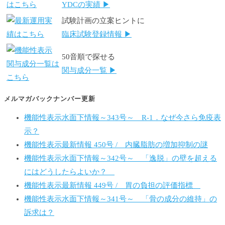
YDCの実績 ▶
試験計画の立案ヒントに
臨床試験登録情報 ▶
50音順で探せる
関与成分一覧 ▶
メルマガバックナンバー更新
機能性表示水面下情報～343号～ R-1．なぜ今さら免疫表
示？
機能性表示最新情報 450号 / 内臓脂肪の増加抑制の謎
機能性表示水面下情報～342号～ 「逸脱」の壁を超える
にはどうしたらよいか？
機能性表示最新情報 449号 / 胃の負担の評価指標
機能性表示水面下情報～341号～ 「骨の成分の維持」の
訴求は？