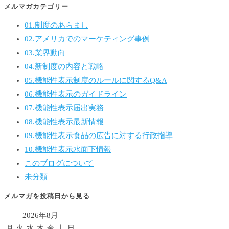
メルマガカテゴリー
01.制度のあらまし
02.アメリカでのマーケティング事例
03.業界動向
04.新制度の内容と戦略
05.機能性表示制度のルールに関するQ&A
06.機能性表示のガイドライン
07.機能性表示届出実務
08.機能性表示最新情報
09.機能性表示食品の広告に対する行政指導
10.機能性表示水面下情報
このブログについて
未分類
メルマガを投稿日から見る
2026年8月
月
火
水
木
金
土
日