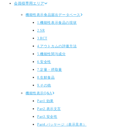
会員様専用エリア
機能性表示食品届出データベース
1.機能性表示食品の現状
2.SR
3.RCT
4.アウトカムの評価方法
5.機能性関与成分
6.安全性
7.定量・摂取量
8.生鮮食品
9.その他
機能性表示Q&A
Part1.効果
Part2.表示文言
Part3.安全性
Part4.パッケージ（表示見本）