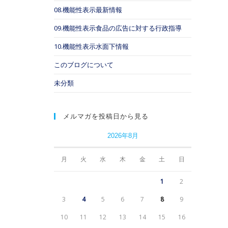
08.機能性表示最新情報
09.機能性表示食品の広告に対する行政指導
10.機能性表示水面下情報
このブログについて
未分類
メルマガを投稿日から見る
2026年8月
月
火
水
木
金
土
日
1
2
3
4
5
6
7
8
9
10
11
12
13
14
15
16