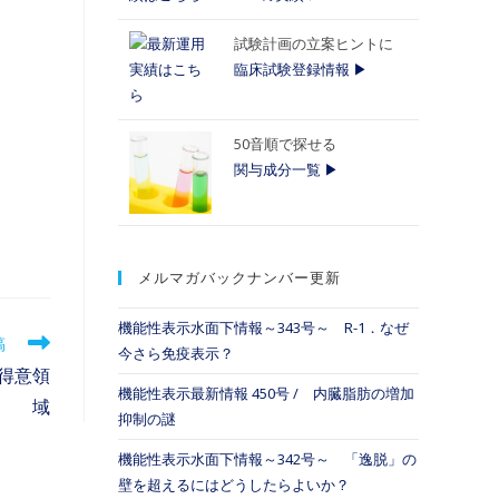
試験計画の立案ヒントに
臨床試験登録情報 ▶
50音順で探せる
関与成分一覧 ▶
メルマガバックナンバー更新
機能性表示水面下情報～343号～ R-1．なぜ
稿
今さら免疫表示？
得意領
機能性表示最新情報 450号 / 内臓脂肪の増加
域
抑制の謎
機能性表示水面下情報～342号～ 「逸脱」の
壁を超えるにはどうしたらよいか？