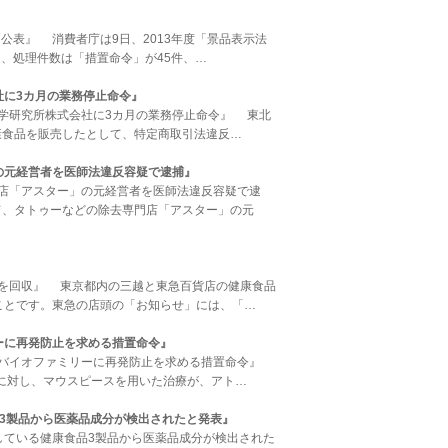
いて公表』 消費者庁は9日、2013年度「景品表示法
、処理件数は「措置命令」が45件、…
社に3カ月の業務停止命令』
康科学研究所株式会社に3カ月の業務停止命令』 東北
康食品を販売したとして、特定商取引法違反…
の元経営者を医師法違反容疑で逮捕』
専門店「アスター」の元経営者を医師法違反容疑で逮
て、タトゥーなどの除去専門店「アスター」の元
青汁を回収』 東京都内の三越と東急百貨店の健康食品
ことです。東急の店頭の「お知らせ」には、「…
ーに再発防止を求める措置命令』
人社団バイオファミリーに再発防止を求める措置命令』
)に対し、マウスピースを用いた治療が、アト…
3製品から医薬品成分が検出されたと発表』
販売している健康食品3製品から医薬品成分が検出された