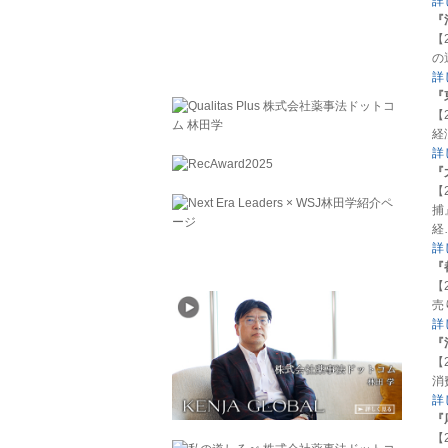
詳
『
【
の
詳
『
【
経
詳
『
【
捕
経
詳
『
【
売
詳
『
【
消
詳
『
【