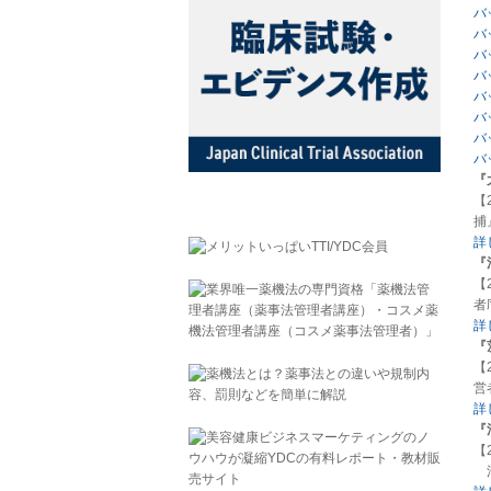
バ
バ
バ
バ
バ
バ
バ
バ
『
【
捕
詳
『
【
者
詳
『
【
営
詳
『
【
消