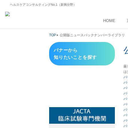
ヘルスケアコンサルティングNo.1（新興分野）
HOME
TOP
公開版ニュースバックナンバーライブラリ
バナーから
知りたいことを探す
厳
は
バ
バ
バ
バ
バ
バ
バ
バ
バ
バ