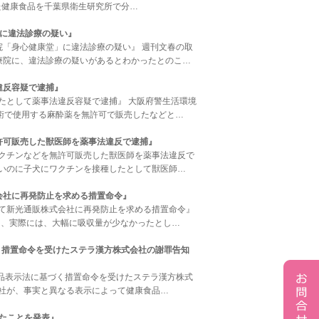
した健康食品を千葉県衛生研究所で分…
に違法診療の疑い』
治療院「身心健康堂」に違法診療の疑い』 週刊文春の取
療院に、違法診療の疑いがあるとわかったとのこ…
違反容疑で逮捕』
ていたとして薬事法違反容疑で逮捕』 大阪府警生活環境
術で使用する麻酔薬を無許可で販売したなどと…
許可販売した獣医師を薬事法違反で逮捕』
にワクチンなどを無許可販売した獣医師を薬事法違反で
ないのに子犬にワクチンを接種したとして獣医師…
会社に再発防止を求める措置命令』
として新光通販株式会社に再発防止を求める措置命令』
は、実際には、大幅に吸収量が少なかったとし…
く措置命令を受けたステラ漢方株式会社の謝罪告知
示で景品表示法に基づく措置命令を受けたステラ漢方株式
会社が、事実と異なる表示によって健康食品…
ったことを発表』