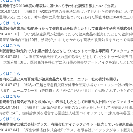
しくはこちら
消費者庁が2013年度の景表法に基づいて行われた調査件数について公表』
2014.07.10】 『消費者庁が2013年度の景表法に基づいて行われた調査件数につ
運用状況」によると、昨年度中に景表法に基づいて行われた調査件数は868件に上り
しくはこちら
東北経済産業局が効能をうたって健康食品を販売したとして健康科学研究所株式会
2014.07.10】 『東北経済産業局が効能をうたって健康食品を販売したとして健
済産業局(仙台市)は10日、効能がないにもかかわらず病状の改善効果をうたって健
しくはこちら
大阪府警が無免許で入れ墨の除去などをしていたタトゥー除去専門店「アスター」
2014.07.08】 『大阪府警が無免許で入れ墨の除去などをしていたタトゥー除去
』 大阪府警は8日、医師免許を持たずに入れ墨の除去やアートメイクを施したとし
…
しくはこちら
都内の三越と東急百貨店が健康食品売り場でエーエフシー社の青汁を回収』
2014.07.07】 『都内の三越と東急百貨店が健康食品売り場でエーエフシー社の
り場で、エーエフシー社（静岡市）の「AFCこだわり青汁」が回収されているとの
しくはこちら
消費者庁は病気が治ると根拠のない表示をしたとして医療法人社団バイオファミリ
2014.07.04】 『消費者庁は病気が治ると根拠のない表示をしたとして医療法
費者庁は4日、歯科診療所を運営する医療法人社団バイオファミリー(東京都渋谷区
しくはこちら
厚生労働省は株式会社Fプラス、有限会社アイテックがネット販売している健康食品
2014.07.04】 『厚生労働省は株式会社Fプラス、有限会社アイテックがネット