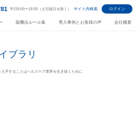
781
サイト内検索
ログイン
平日9:00〜18:00（土日祝日を除く）
ー
薬機法ルール集
導入事例とお客様の声
会社概要
イブラリ
を入手することはヘルスケア業界を生き抜くために