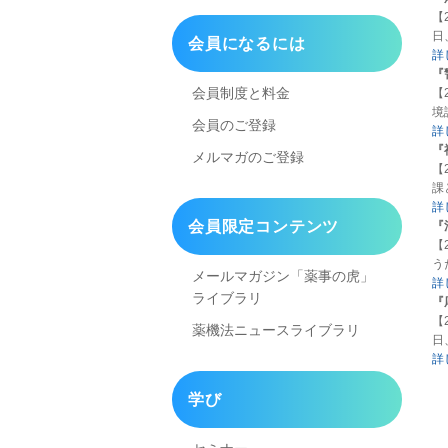
【
日
会員になるには
詳
『
会員制度と料金
【
境
会員のご登録
詳
『
メルマガのご登録
【
課
詳
会員限定コンテンツ
『
【
う
メールマガジン「薬事の虎」
詳
ライブラリ
『
【
薬機法ニュースライブラリ
日
詳
学び