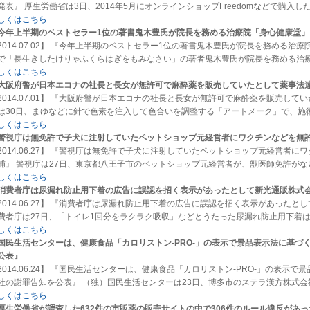
発表』 厚生労働省は3日、2014年5月にオンラインショップFreedomなどで購入
しくはこちら
今年上半期のベストセラー1位の著書鬼木豊氏が院長を務める治療院「身心健康堂」
2014.07.02】 『今年上半期のベストセラー1位の著書鬼木豊氏が院長を務める
で「長生きしたけりゃふくらはぎをもみなさい」の著者鬼木豊氏が院長を務める治
しくはこちら
大阪府警が日本エコナの社長と長女が無許可で麻酔薬を販売していたとして薬事法
2014.07.01】 『大阪府警が日本エコナの社長と長女が無許可で麻酔薬を販売し
は30日、まゆなどに針で色素を注入して色合いを調整する「アートメーク」で、施
しくはこちら
警視庁は無免許で子犬に注射していたペットショップ元経営者にワクチンなどを無
2014.06.27】 『警視庁は無免許で子犬に注射していたペットショップ元経営者
捕』 警視庁は27日、東京都八王子市のペットショップ元経営者が、獣医師免許が
しくはこちら
消費者庁は尿漏れ防止用下着の広告に誤認を招く表示があったとして新光通販株式
2014.06.27】 『消費者庁は尿漏れ防止用下着の広告に誤認を招く表示があった
費者庁は27日、「トイレ1回分をラクラク吸収」などとうたった尿漏れ防止用下着
しくはこちら
国民生活センターは、健康食品「カロリストン‐PRO‐」の表示で景品表示法に基づ
公表』
2014.06.24】 『国民生活センターは、健康食品「カロリストン‐PRO‐」の表
社の謝罪告知を公表』 （独）国民生活センターは23日、博多市のステラ漢方株式
しくはこちら
厚生労働省が調査した632件の市販薬の販売サイトの中で306件のルール違反があ