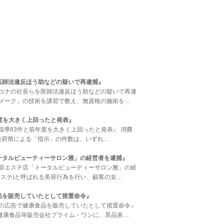
医師法違反ほう助などの疑いで再逮捕』
本アコナの社長らを医師法違反ほう助などの疑いで再逮
トメーク」の技術を講習で教え、無資格の施術を…
年度を大きく上回ったと発表』
件、指導63件と前年度を大きく上回ったと発表』 消費
道府県による「指示」の件数は、いずれ…
ータルビューティーサロン雅」の経営者を逮捕』
て美容エステ店「トータルビューティーサロン雅」の経
クステ)と呼ばれる美容行為を行い、顧客の女…
品を販売していたとして措置命令』
虚偽の広告で健康食品を販売していたとして措置命令』
健康食品等販売会社プライム・ワンに、景品表…