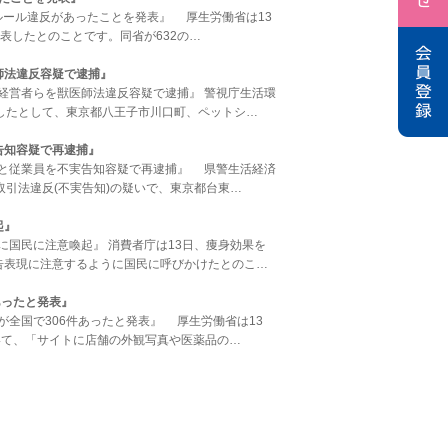
件のルール違反があったことを発表』 厚生労働省は13
表したとのことです。同省が632の…
師法違反容疑で逮捕』
プ元経営者らを獣医師法違反容疑で逮捕』 警視庁生活環
したとして、東京都八王子市川口町、ペットシ…
告知容疑で再逮捕』
営者と従業員を不実告知容疑で再逮捕』 県警生活経済
引法違反(不実告知)の疑いで、東京都台東…
起』
うに国民に注意喚起』 消費者庁は13日、痩身効果を
告表現に注意するように国民に呼びかけたとのこ…
あったと発表』
反が全国で306件あったと発表』 厚生労働省は13
いて、「サイトに店舗の外観写真や医薬品の…