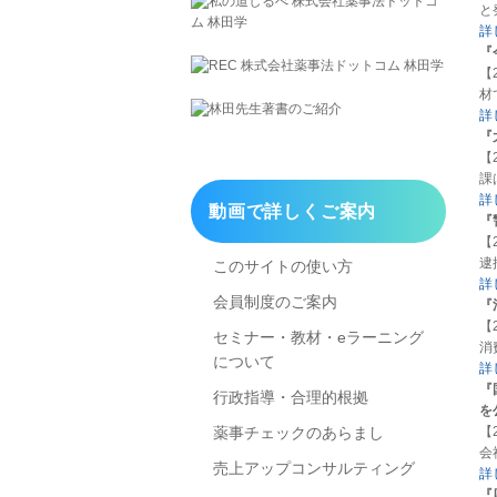
と
詳
『
【
材
詳
『
【
課
詳
動画で詳しくご案内
『
【
逮
このサイトの使い方
詳
会員制度のご案内
『
【
セミナー・教材・eラーニング
消
について
詳
『
行政指導・合理的根拠
を
【
薬事チェックのあらまし
会
売上アップコンサルティング
詳
『