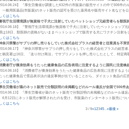
2014.06.24】 『厚生労働省が調査した632件の市販薬の販売サイトの中で306
、一般用医薬品(市販薬)のネット販売の認可を受けた薬局名や販売サイト名などを公
しくはこちら
警視庁生活環境課が無資格で子犬に注射していたペットショップ元経営者らを獣医
2014.06.18】 『警視庁生活環境課が無資格で子犬に注射していたペットショッ
課は18日、獣医師の資格がないままペットショップで販売する犬にワクチン注射を
しくはこちら
神奈川県警がサプリの押し売りをしていた株式会社プラスの経営者と従業員を不実
2014.06.17】 『神奈川県警がサプリの押し売りをしていた株式会社プラスの経
と鶴見署は16日、「送り付け商法」でサプリメントを押し売りしたとして、特定商取
しくはこちら
消費者庁が痩身効果をうたった健康食品の広告表現に注意するように国民に注意喚
2014.06.16】 『消費者庁が痩身効果をうたった健康食品の広告表現に注意するよ
たった健康食品で景品表示法の違反事例が出ていることから、ダイエット食品の広
しくはこちら
厚生労働省が薬のネット販売で分類説明の未掲載などのルール違反が全国で306件
2014.06.13】 『厚生労働省が薬のネット販売で分類説明の未掲載などのルール違
、6月12日にネット販売が解禁されたのを受け、市販薬のインターネット販売につ
しくはこちら
3 / 9
«
1
2
3
4
5
...
»
最後 »