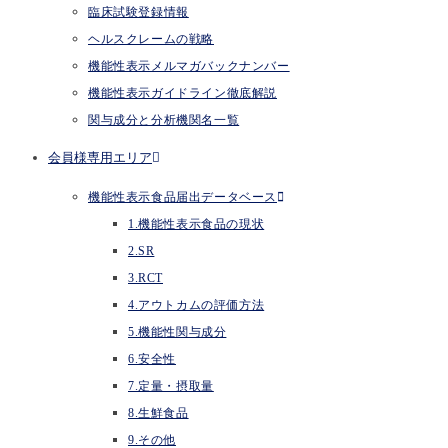
臨床試験登録情報
ヘルスクレームの戦略
機能性表示メルマガバックナンバー
機能性表示ガイドライン徹底解説
関与成分と分析機関名一覧
会員様専用エリア
機能性表示食品届出データベース
1.機能性表示食品の現状
2.SR
3.RCT
4.アウトカムの評価方法
5.機能性関与成分
6.安全性
7.定量・摂取量
8.生鮮食品
9.その他