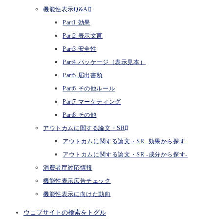
機能性表示Q&A
Part1.効果
Part2.表示文言
Part3.安全性
Part4.パッケージ（表示見本）
Part5.届出書類
Part6.その他ルール
Part7.マーケティング
Part8.その他
アウトカムに関する論文・SR
アウトカムに関する論文・SR -効果から探す-
アウトカムに関する論文・SR -成分から探す-
消費者庁対応情報
機能性表示広告チェック
機能性表示に向けた動向
ウェブサイトの検索をトグル