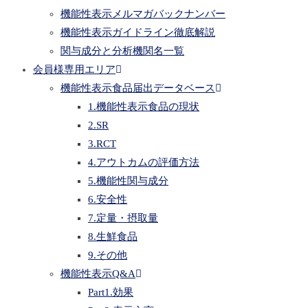
機能性表示メルマガバックナンバー
機能性表示ガイドライン徹底解説
関与成分と分析機関名一覧
会員様専用エリア
機能性表示食品届出データベース
1.機能性表示食品の現状
2.SR
3.RCT
4.アウトカムの評価方法
5.機能性関与成分
6.安全性
7.定量・摂取量
8.生鮮食品
9.その他
機能性表示Q&A
Part1.効果