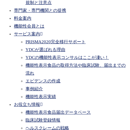
規制と注意点
専門家・専門機関との提携
料金案内
機能性会員とは
サービス案内
PRISMA2020完全移行サポート
YDCが選ばれる理由
YDCの機能性表示コンサルはここが凄い！
機能性表示食品の取得方法や臨床試験、届出までの
流れ
エビデンスの作成
事例紹介
機能性表示実績
お役立ち情報
機能性表示食品届出データベース
臨床試験登録情報
ヘルスクレームの戦略