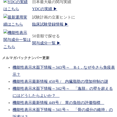
日本最大級の関与実績
YDCの実績 ▶
試験計画の立案ヒントに
臨床試験登録情報 ▶
50音順で探せる
関与成分一覧 ▶
メルマガバックナンバー更新
機能性表示水面下情報～343号～ R-1．なぜ今さら免疫表
示？
機能性表示最新情報 450号 / 内臓脂肪の増加抑制の謎
機能性表示水面下情報～342号～ 「逸脱」の壁を超える
にはどうしたらよいか？
機能性表示最新情報 449号 / 胃の負担の評価指標
機能性表示水面下情報～341号～ 「骨の成分の維持」の
訴求は？