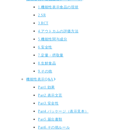
1.機能性表示食品の現状
2.SR
3.RCT
4.アウトカムの評価方法
5.機能性関与成分
6.安全性
7.定量・摂取量
8.生鮮食品
9.その他
機能性表示Q&A
Part1.効果
Part2.表示文言
Part3.安全性
Part4.パッケージ（表示見本）
Part5.届出書類
Part6.その他ルール