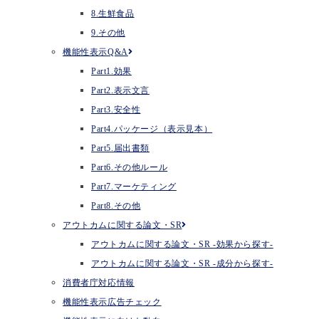
8.生鮮食品
9.その他
機能性表示Q&A
Part1.効果
Part2.表示文言
Part3.安全性
Part4.パッケージ（表示見本）
Part5.届出書類
Part6.その他ルール
Part7.マーケティング
Part8.その他
アウトカムに関する論文・SR
アウトカムに関する論文・SR -効果から探す-
アウトカムに関する論文・SR -成分から探す-
消費者庁対応情報
機能性表示広告チェック