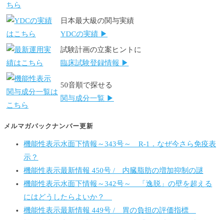
日本最大級の関与実績
YDCの実績 ▶
試験計画の立案ヒントに
臨床試験登録情報 ▶
50音順で探せる
関与成分一覧 ▶
メルマガバックナンバー更新
機能性表示水面下情報～343号～ R-1．なぜ今さら免疫表
示？
機能性表示最新情報 450号 / 内臓脂肪の増加抑制の謎
機能性表示水面下情報～342号～ 「逸脱」の壁を超える
にはどうしたらよいか？
機能性表示最新情報 449号 / 胃の負担の評価指標