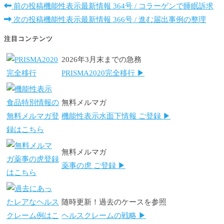
前の投稿
機能性表示最新情報 364号 / コラーゲンで睡眠訴求
次の投稿
機能性表示最新情報 366号 / 進む届出事例の整理
注目コンテンツ
2026年3月末までの急務
PRISMA2020完全移行 ▶
無料メルマガ
機能性表示水面下情報 ご登録 ▶
無料メルマガ
薬事の虎 ご登録 ▶
随時更新！過去のケースを参照
ヘルスクレームの戦略 ▶