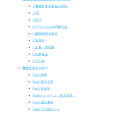
1.機能性表示食品の現状
2.SR
3.RCT
4.アウトカムの評価方法
5.機能性関与成分
6.安全性
7.定量・摂取量
8.生鮮食品
9.その他
機能性表示Q&A
Part1.効果
Part2.表示文言
Part3.安全性
Part4.パッケージ（表示見本）
Part5.届出書類
Part6.その他ルール