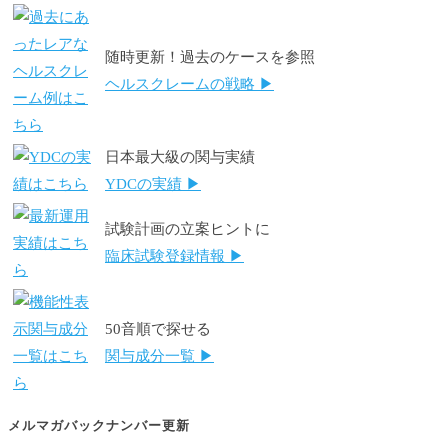
随時更新！過去のケースを参照
ヘルスクレームの戦略 ▶
日本最大級の関与実績
YDCの実績 ▶
試験計画の立案ヒントに
臨床試験登録情報 ▶
50音順で探せる
関与成分一覧 ▶
メルマガバックナンバー更新