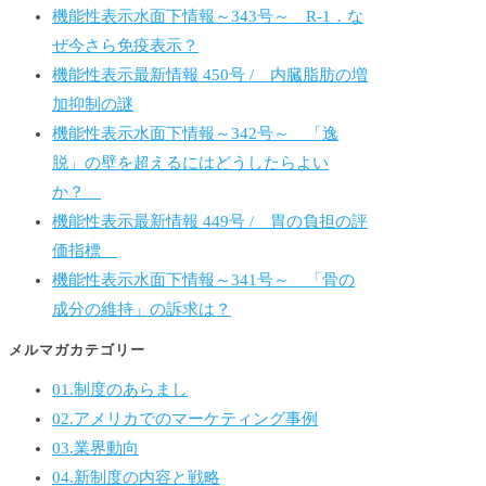
機能性表示水面下情報～343号～ R-1．な
ぜ今さら免疫表示？
機能性表示最新情報 450号 / 内臓脂肪の増
加抑制の謎
機能性表示水面下情報～342号～ 「逸
脱」の壁を超えるにはどうしたらよい
か？
機能性表示最新情報 449号 / 胃の負担の評
価指標
機能性表示水面下情報～341号～ 「骨の
成分の維持」の訴求は？
メルマガカテゴリー
01.制度のあらまし
02.アメリカでのマーケティング事例
03.業界動向
04.新制度の内容と戦略