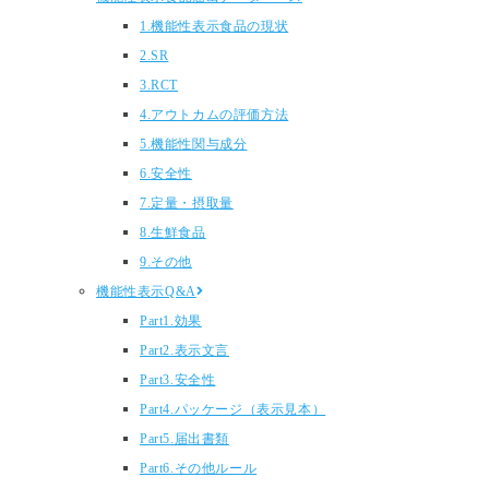
1.機能性表示食品の現状
2.SR
3.RCT
4.アウトカムの評価方法
5.機能性関与成分
6.安全性
7.定量・摂取量
8.生鮮食品
9.その他
機能性表示Q&A
Part1.効果
Part2.表示文言
Part3.安全性
Part4.パッケージ（表示見本）
Part5.届出書類
Part6.その他ルール