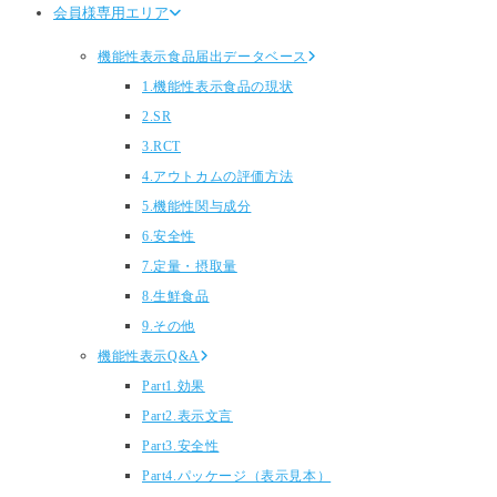
会員様専用エリア
機能性表示食品届出データベース
1.機能性表示食品の現状
2.SR
3.RCT
4.アウトカムの評価方法
5.機能性関与成分
6.安全性
7.定量・摂取量
8.生鮮食品
9.その他
機能性表示Q&A
Part1.効果
Part2.表示文言
Part3.安全性
Part4.パッケージ（表示見本）