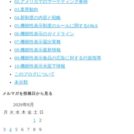
02.アメリカでのマーケティング事例
03.業界動向
04.新制度の内容と戦略
05.機能性表示制度のルールに関するQ&A
06.機能性表示のガイドライン
07.機能性表示届出実務
08.機能性表示最新情報
09.機能性表示食品の広告に対する行政指導
10.機能性表示水面下情報
このブログについて
未分類
メルマガを投稿日から見る
2026年8月
月
火
水
木
金
土
日
1
2
3
4
5
6
7
8
9