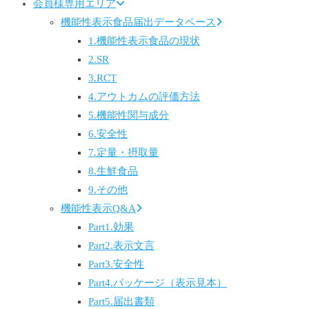
会員様専用エリア
機能性表示食品届出データベース
1.機能性表示食品の現状
2.SR
3.RCT
4.アウトカムの評価方法
5.機能性関与成分
6.安全性
7.定量・摂取量
8.生鮮食品
9.その他
機能性表示Q&A
Part1.効果
Part2.表示文言
Part3.安全性
Part4.パッケージ（表示見本）
Part5.届出書類