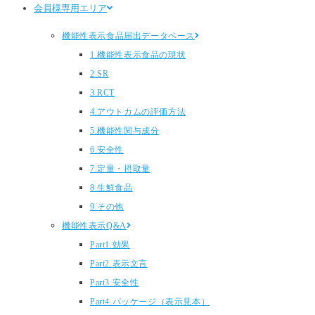
会員様専用エリア
機能性表示食品届出データベース
1.機能性表示食品の現状
2.SR
3.RCT
4.アウトカムの評価方法
5.機能性関与成分
6.安全性
7.定量・摂取量
8.生鮮食品
9.その他
機能性表示Q&A
Part1.効果
Part2.表示文言
Part3.安全性
Part4.パッケージ（表示見本）