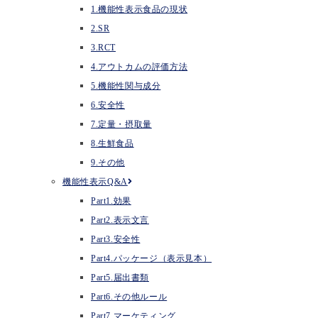
1.機能性表示食品の現状
2.SR
3.RCT
4.アウトカムの評価方法
5.機能性関与成分
6.安全性
7.定量・摂取量
8.生鮮食品
9.その他
機能性表示Q&A
Part1.効果
Part2.表示文言
Part3.安全性
Part4.パッケージ（表示見本）
Part5.届出書類
Part6.その他ルール
Part7.マーケティング