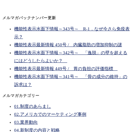
メルマガバックナンバー更新
機能性表示水面下情報～343号～ R-1．なぜ今さら免疫表
示？
機能性表示最新情報 450号 / 内臓脂肪の増加抑制の謎
機能性表示水面下情報～342号～ 「逸脱」の壁を超える
にはどうしたらよいか？
機能性表示最新情報 449号 / 胃の負担の評価指標
機能性表示水面下情報～341号～ 「骨の成分の維持」の
訴求は？
メルマガカテゴリー
01.制度のあらまし
02.アメリカでのマーケティング事例
03.業界動向
04.新制度の内容と戦略