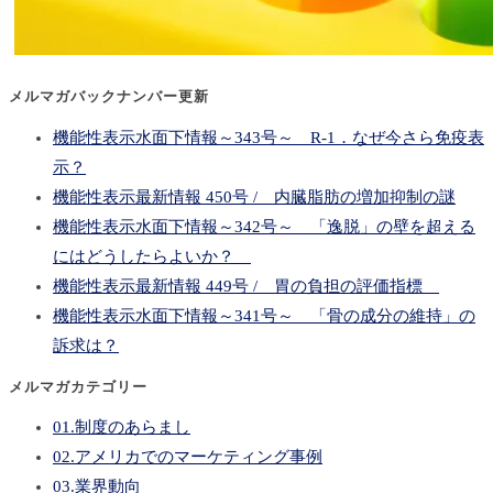
メルマガバックナンバー更新
機能性表示水面下情報～343号～ R-1．なぜ今さら免疫表
示？
機能性表示最新情報 450号 / 内臓脂肪の増加抑制の謎
機能性表示水面下情報～342号～ 「逸脱」の壁を超える
にはどうしたらよいか？
機能性表示最新情報 449号 / 胃の負担の評価指標
機能性表示水面下情報～341号～ 「骨の成分の維持」の
訴求は？
メルマガカテゴリー
01.制度のあらまし
02.アメリカでのマーケティング事例
03.業界動向