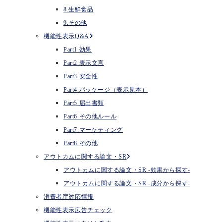
8.生鮮食品
9.その他
機能性表示Q&A
Part1.効果
Part2.表示文言
Part3.安全性
Part4.パッケージ（表示見本）
Part5.届出書類
Part6.その他ルール
Part7.マーケティング
Part8.その他
アウトカムに関する論文・SR
アウトカムに関する論文・SR -効果から探す-
アウトカムに関する論文・SR -成分から探す-
消費者庁対応情報
機能性表示広告チェック