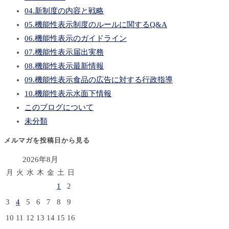
04.新制度の内容と戦略
05.機能性表示制度のルールに関するQ&A
06.機能性表示のガイドライン
07.機能性表示届出実務
08.機能性表示最新情報
09.機能性表示食品の広告に対する行政指導
10.機能性表示水面下情報
このブログについて
未分類
メルマガを投稿日から見る
2026年8月
月
火
水
木
金
土
日
1
2
3
4
5
6
7
8
9
10
11
12
13
14
15
16