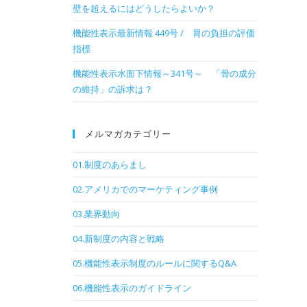
壁を超えるにはどうしたらよいか？
機能性表示最新情報 449号 / 胃の負担の評価
指標
機能性表示水面下情報～341号～ 「骨の成分
の維持」の訴求は？
メルマガカテゴリー
01.制度のあらまし
02.アメリカでのマーケティング事例
03.業界動向
04.新制度の内容と戦略
05.機能性表示制度のルールに関するQ&A
06.機能性表示のガイドライン