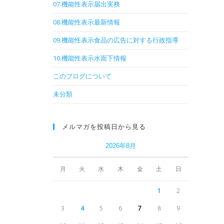
07.機能性表示届出実務
08.機能性表示最新情報
09.機能性表示食品の広告に対する行政指導
10.機能性表示水面下情報
このブログについて
未分類
メルマガを投稿日から見る
2026年8月
月
火
水
木
金
土
日
1
2
3
4
5
6
7
8
9