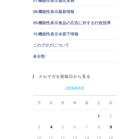
07.機能性表示届出実務
08.機能性表示最新情報
09.機能性表示食品の広告に対する行政指導
10.機能性表示水面下情報
このブログについて
未分類
メルマガを投稿日から見る
2026年8月
月
火
水
木
金
土
日
1
2
3
4
5
6
7
8
9
10
11
12
13
14
15
16