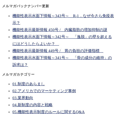
メルマガバックナンバー更新
機能性表示水面下情報～343号～ R-1．なぜ今さら免疫表
示？
機能性表示最新情報 450号 / 内臓脂肪の増加抑制の謎
機能性表示水面下情報～342号～ 「逸脱」の壁を超える
にはどうしたらよいか？
機能性表示最新情報 449号 / 胃の負担の評価指標
機能性表示水面下情報～341号～ 「骨の成分の維持」の
訴求は？
メルマガカテゴリー
01.制度のあらまし
02.アメリカでのマーケティング事例
03.業界動向
04.新制度の内容と戦略
05.機能性表示制度のルールに関するQ&A