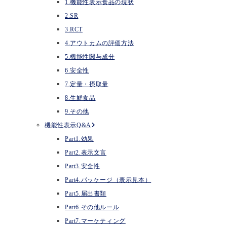
1.機能性表示食品の現状
2.SR
3.RCT
4.アウトカムの評価方法
5.機能性関与成分
6.安全性
7.定量・摂取量
8.生鮮食品
9.その他
機能性表示Q&A
Part1.効果
Part2.表示文言
Part3.安全性
Part4.パッケージ（表示見本）
Part5.届出書類
Part6.その他ルール
Part7.マーケティング