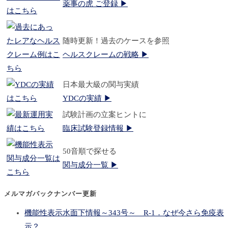
薬事の虎 ご登録 ▶
随時更新！過去のケースを参照
ヘルスクレームの戦略 ▶
日本最大級の関与実績
YDCの実績 ▶
試験計画の立案ヒントに
臨床試験登録情報 ▶
50音順で探せる
関与成分一覧 ▶
メルマガバックナンバー更新
機能性表示水面下情報～343号～ R-1．なぜ今さら免疫表
示？