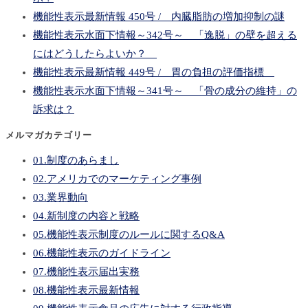
機能性表示最新情報 450号 / 内臓脂肪の増加抑制の謎
機能性表示水面下情報～342号～ 「逸脱」の壁を超える
にはどうしたらよいか？
機能性表示最新情報 449号 / 胃の負担の評価指標
機能性表示水面下情報～341号～ 「骨の成分の維持」の
訴求は？
メルマガカテゴリー
01.制度のあらまし
02.アメリカでのマーケティング事例
03.業界動向
04.新制度の内容と戦略
05.機能性表示制度のルールに関するQ&A
06.機能性表示のガイドライン
07.機能性表示届出実務
08.機能性表示最新情報