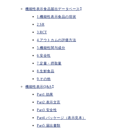
機能性表示食品届出データベース
1.機能性表示食品の現状
2.SR
3.RCT
4.アウトカムの評価方法
5.機能性関与成分
6.安全性
7.定量・摂取量
8.生鮮食品
9.その他
機能性表示Q&A
Part1.効果
Part2.表示文言
Part3.安全性
Part4.パッケージ（表示見本）
Part5.届出書類