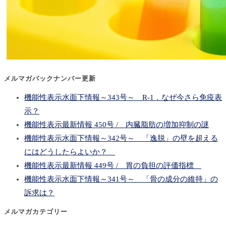
メルマガバックナンバー更新
機能性表示水面下情報～343号～ R-1．なぜ今さら免疫表
示？
機能性表示最新情報 450号 / 内臓脂肪の増加抑制の謎
機能性表示水面下情報～342号～ 「逸脱」の壁を超える
にはどうしたらよいか？
機能性表示最新情報 449号 / 胃の負担の評価指標
機能性表示水面下情報～341号～ 「骨の成分の維持」の
訴求は？
メルマガカテゴリー