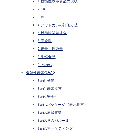
1.機能性表示食品の現状
2.SR
3.RCT
4.アウトカムの評価方法
5.機能性関与成分
6.安全性
7.定量・摂取量
8.生鮮食品
9.その他
機能性表示Q&A
Part1.効果
Part2.表示文言
Part3.安全性
Part4.パッケージ（表示見本）
Part5.届出書類
Part6.その他ルール
Part7.マーケティング