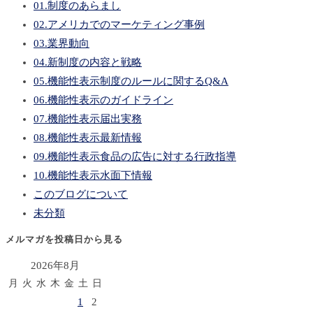
01.制度のあらまし
02.アメリカでのマーケティング事例
03.業界動向
04.新制度の内容と戦略
05.機能性表示制度のルールに関するQ&A
06.機能性表示のガイドライン
07.機能性表示届出実務
08.機能性表示最新情報
09.機能性表示食品の広告に対する行政指導
10.機能性表示水面下情報
このブログについて
未分類
メルマガを投稿日から見る
2026年8月
月
火
水
木
金
土
日
1
2