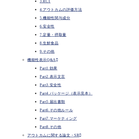
3.RCT
4.アウトカムの評価方法
5.機能性関与成分
6.安全性
7.定量・摂取量
8.生鮮食品
9.その他
機能性表示Q&A
Part1.効果
Part2.表示文言
Part3.安全性
Part4.パッケージ（表示見本）
Part5.届出書類
Part6.その他ルール
Part7.マーケティング
Part8.その他
アウトカムに関する論文・SR