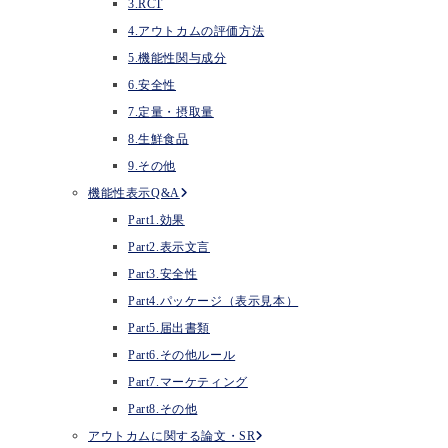
3.RCT
4.アウトカムの評価方法
5.機能性関与成分
6.安全性
7.定量・摂取量
8.生鮮食品
9.その他
機能性表示Q&A
Part1.効果
Part2.表示文言
Part3.安全性
Part4.パッケージ（表示見本）
Part5.届出書類
Part6.その他ルール
Part7.マーケティング
Part8.その他
アウトカムに関する論文・SR