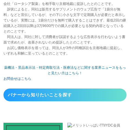
会社「ロータシア製薬」を相手取り京都地裁に提訴したとのことです。
訴状によると、同社は販売するサプリメントのウェブ広告で「1袋分が無
料」などと宣伝しているが、その下に小さな文字で定期購入が必要だと表示し
ているが、実際には、1袋分だけを無料で購入することはできず、最低2回の継
続購入と2回目以降は3万9600円での購入が必要となる契約内容となっている
とのことです。
同法人は、同社に対して消費者が誤認するような広告表示を行わないよう書
面で求めたが、改善されないため提訴したとのことです。
お試し価格表示を巡っては、同法人が3件の同種訴訟を京都地裁に提起し、
いずれも和解に至っているとのことです。
薬機法・景品表示法・特定商取引法・医療法などに関する業界ニュースをもっ
と見たい方はこちら！
お問合せはこちら
バナーから
知りたいことを探す