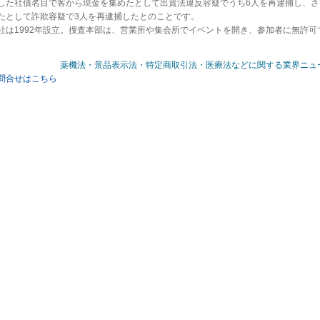
した社債名目で客から現金を集めたとして出資法違反容疑でうち6人を再逮捕し、さ
たとして詐欺容疑で3人を再逮捕したとのことです。
社は1992年設立。捜査本部は、営業所や集会所でイベントを開き、参加者に無許
薬機法・景品表示法・特定商取引法・医療法などに関する業界ニュ
問合せはこちら