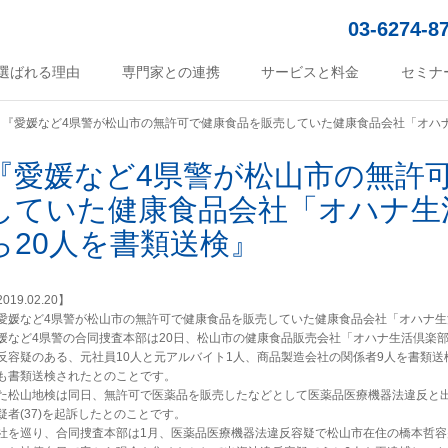
03-6274-8
選ばれる理由
専門家との連携
サービスと料金
セミナ
『愛媛など4県警が松山市の無許可で健康食品を販売していた健康食品会社「オハ
『愛媛など4県警が松山市の無許
していた健康食品会社「オハナ生
ら20人を書類送検』
019.02.20】
愛媛など4県警が松山市の無許可で健康食品を販売していた健康食品会社「オハナ生
媛など4県警の合同捜査本部は20日、松山市の健康食品販売会社「オハナ生活倶楽
反容疑のある、元社員10人と元アルバイト1人、商品製造会社の関係者9人を書類送
も書類送検されたとのことです。
た松山地検は同日、無許可で医薬品を販売したなどとして医薬品医療機器法違反と
疑者(37)を起訴したとのことです。
社を巡り、合同捜査本部は1月、医薬品医療機器法違反容疑で松山市在住の橋本哲容疑