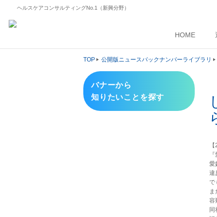
ヘルスケアコンサルティングNo.1（新興分野）
HOME
TOP
公開版ニュースバックナンバーライブラリ
バナーから
知りたいことを探す
【2
『
愛
違
で
ま
容
同