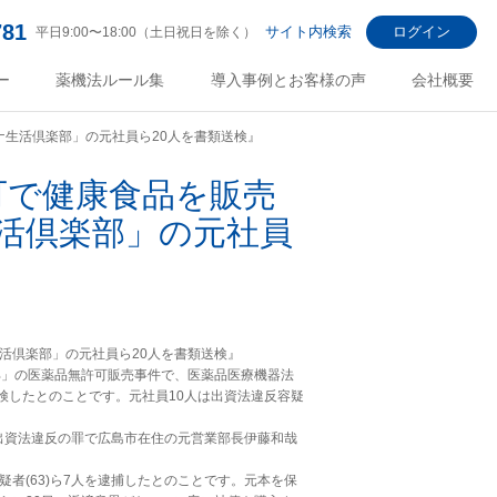
781
サイト内検索
ログイン
平日9:00〜18:00（土日祝日を除く）
ー
薬機法ルール集
導入事例とお客様の声
会社概要
ナ生活倶楽部」の元社員ら20人を書類送検』
可で健康食品を販売
活倶楽部」の元社員
活倶楽部」の元社員ら20人を書類送検』
部」の医薬品無許可販売事件で、医薬品医療機器法
検したとのことです。元社員10人は出資法違反容疑
出資法違反の罪で広島市在住の元営業部長伊藤和哉
者(63)ら7人を逮捕したとのことです。元本を保