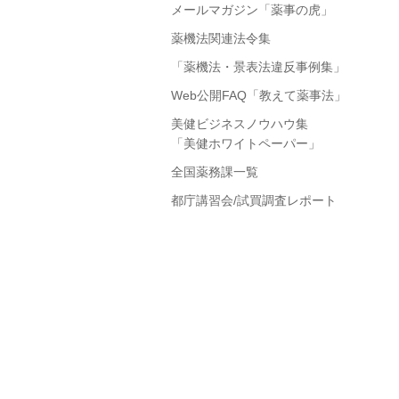
メールマガジン「薬事の虎」
薬機法関連法令集
「薬機法・景表法違反事例集」
Web公開FAQ「教えて薬事法」
美健ビジネスノウハウ集
「美健ホワイトペーパー」
全国薬務課一覧
都庁講習会/試買調査レポート