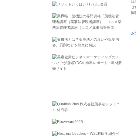
証
せ
同
お