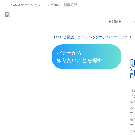
ヘルスケアコンサルティングNo.1（新興分野）
HOME
TOP
公開版ニュースバックナンバーライブラリ
バナーから
知りたいことを探す
【2
『
大
反
す
容
一
※