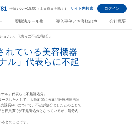
781
サイト内検索
ログイン
平日9:00〜18:00（土日祝日を除く）
ー
薬機法ルール集
導入事例とお客様の声
会社概要
ショナル」代表らに不起訴処分』
されている美容機器
ナル」代表らに不起
ョナル」代表らに不起訴処分』
リースしたとして、大阪府警に医薬品医療機器法違
売課長(48)について、不起訴処分としたとのことで
役員(51)が不起訴処分となっているが、処分内
いるとのことです。