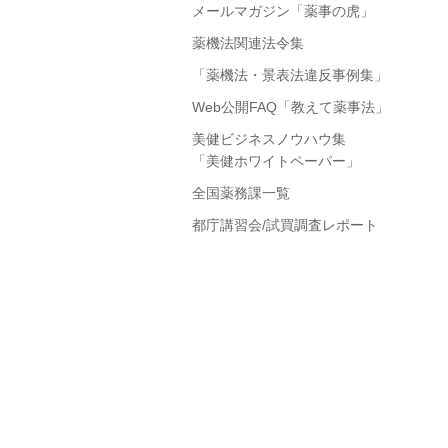
メールマガジン「薬事の虎」
薬機法関連法令集
「薬機法・景表法違反事例集」
Web公開FAQ「教えて薬事法」
美健ビジネスノウハウ集
「美健ホワイトペーパー」
全国薬務課一覧
都庁講習会/試買調査レポート