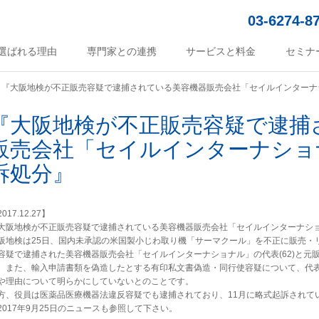
03-6274-8
選ばれる理由
専門家との連携
サービスと料金
セミナ
『大阪地検が不正販売容疑で逮捕されている美容機器販売会社「セイルインターナ
『大阪地検が不正販売容疑で逮捕
販売会社「セイルインターナショ
訴処分』
017.12.27】
大阪地検が不正販売容疑で逮捕されている美容機器販売会社「セイルインターナシ
阪地検は25日、国内未承認の米国製小じわ取り機「サーマクール」を不正に販売・
容疑で逮捕された美容機器販売会社「セイルインターナショナル」の代表(62)と元販
。また、輸入申請書類を偽造したとする有印私文書偽造・同行使容疑について、代表と
や理由について明らかにしていないとのことです。
方、役員は医薬品医療機器法違反容疑でも逮捕されており、11月に略式起訴されて
2017年9月25日のニュースも参照して下さい。