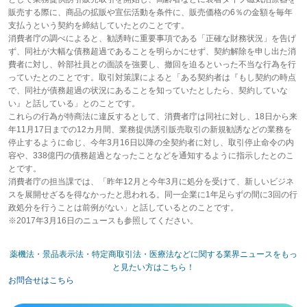
販売する際に、商品の拡販や宣伝活動を条件に、販売価格の6％の金額を毎年
支払うという契約を締結していたとのことです。
消費者庁の調べによると、勧誘時に重要事項である「正確な財務状況」を告げ
ず、同社が大幅な債務超過であることを明らかにせず、契約解除を申し出た消
費者に対し、幹部社員との面談を強要し、撤回を迫るといった不当な行為を行
っていたとのことです。取引対策課によると「ある契約者は『もし契約の時点
で、同社が債務超過の状況にあることを知っていたとしたら、契約していな
い』と話している」とのことです。
これらの行為が特商法に違反するとして、消費者庁は同社に対し、18日から来
年11月17日までの12カ月間、業務提供誘引販売取引の新規勧誘などの業務を
停止するように命じ、今年3月16日以降の全契約者に対し、取引停止命令の内
容や、338億円の債務超過となったことなどを通知するように指示したとのこ
とです。
消費者庁の担当課では、「昨年12月と今年3月に処分を受けて、新しいビジネ
スを展開せざるを得なかったと思われる。同一企業に1年足らずの間に3回の行
政処分を行うことは前例がない」と話しているとのことです。
※2017年3月16日のニュースも参照してください。
薬機法・景品表示法・特定商取引法・医療法などに関する業界ニュースをもっ
と見たい方はこちら！
お問合せはこちら