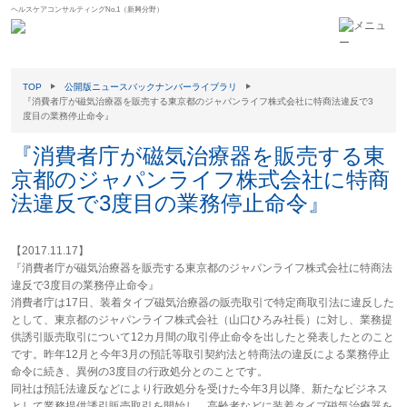
ヘルスケアコンサルティングNo.1（新興分野）
TOP
公開版ニュースバックナンバーライブラリ
『消費者庁が磁気治療器を販売する東京都のジャパンライフ株式会社に特商法違反で3
度目の業務停止命令』
『消費者庁が磁気治療器を販売する東
京都のジャパンライフ株式会社に特商
法違反で3度目の業務停止命令』
【2017.11.17】
『消費者庁が磁気治療器を販売する東京都のジャパンライフ株式会社に特商法
違反で3度目の業務停止命令』
消費者庁は17日、装着タイプ磁気治療器の販売取引で特定商取引法に違反した
として、東京都のジャパンライフ株式会社（山口ひろみ社長）に対し、業務提
供誘引販売取引について12カ月間の取引停止命令を出したと発表したとのこと
です。昨年12月と今年3月の預託等取引契約法と特商法の違反による業務停止
命令に続き、異例の3度目の行政処分とのことです。
同社は預託法違反などにより行政処分を受けた今年3月以降、新たなビジネス
として業務提供誘引販売取引を開始し、高齢者などに装着タイプ磁気治療器を