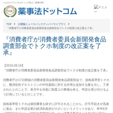
ヘルスケアコンサルティングNo.1（新興分野）
TOP
公開版ニュースバックナンバーライブラリ
『消費者庁が消費者委員会新開発食品調査部会でトクホ制度の改正案を了承』
『消費者庁が消費者委員会新開発食品
調査部会でトクホ制度の改正案を了
承』
【2016.08.18】
『消費者庁が消費者委員会新開発食品調査部会でトクホ制度の改正案を了承』
消費者庁が17日開催の消費者委員会新開発食品調査部会で、規格基準型トクホ
に、難消化性デキストリンの中性脂肪に対する作用を追加する案を示し、了承
されたとのことで、来月中を目処に制度上の整備を終え、申請を受け付けるよ
う計画しているとのことです。
規格基準型トクホは個別審査を経ずに許可されることから、許可手続きが迅速
に進み、また申請企業の経済的負担が小さいというメリットがあり、昨年6月