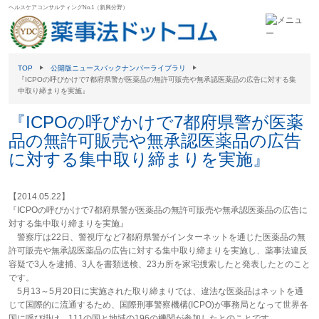
ヘルスケアコンサルティングNo.1（新興分野）
TOP
公開版ニュースバックナンバーライブラリ
『ICPOの呼びかけで7都府県警が医薬品の無許可販売や無承認医薬品の広告に対する集
中取り締まりを実施』
『ICPOの呼びかけで7都府県警が医薬
品の無許可販売や無承認医薬品の広告
に対する集中取り締まりを実施』
【2014.05.22】
『ICPOの呼びかけで7都府県警が医薬品の無許可販売や無承認医薬品の広告に
対する集中取り締まりを実施』
警察庁は22日、警視庁など7都府県警がインターネットを通じた医薬品の無
許可販売や無承認医薬品の広告に対する集中取り締まりを実施し、薬事法違反
容疑で3人を逮捕、3人を書類送検、23カ所を家宅捜索したと発表したとのこと
です。
5月13～5月20日に実施された取り締まりでは、違法な医薬品はネットを通
じて国際的に流通するため、国際刑事警察機構(ICPO)が事務局となって世界各
国に呼び掛け、111の国と地域の196の機関が参加したとのことです。