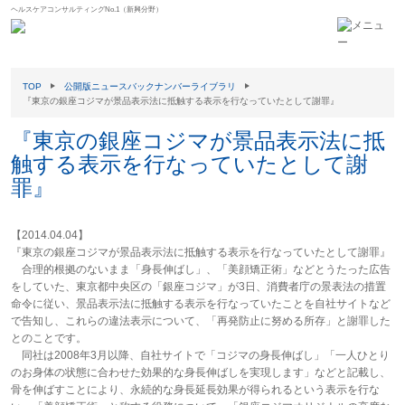
ヘルスケアコンサルティングNo.1（新興分野）
TOP
公開版ニュースバックナンバーライブラリ
『東京の銀座コジマが景品表示法に抵触する表示を行なっていたとして謝罪』
『東京の銀座コジマが景品表示法に抵
触する表示を行なっていたとして謝
罪』
【2014.04.04】
『東京の銀座コジマが景品表示法に抵触する表示を行なっていたとして謝罪』
合理的根拠のないまま「身長伸ばし」、「美顔矯正術」などとうたった広告
をしていた、東京都中央区の「銀座コジマ」が3日、消費者庁の景表法の措置
命令に従い、景品表示法に抵触する表示を行なっていたことを自社サイトなど
で告知し、これらの違法表示について、「再発防止に努める所存」と謝罪した
とのことです。
同社は2008年3月以降、自社サイトで「コジマの身長伸ばし」「一人ひとり
のお身体の状態に合わせた効果的な身長伸ばしを実現します」などと記載し、
骨を伸ばすことにより、永続的な身長延長効果が得られるという表示を行な