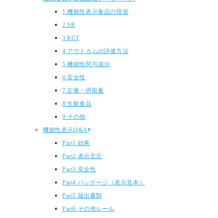
1.機能性表示食品の現状
2.SR
3.RCT
4.アウトカムの評価方法
5.機能性関与成分
6.安全性
7.定量・摂取量
8.生鮮食品
9.その他
機能性表示Q&A
Part1.効果
Part2.表示文言
Part3.安全性
Part4.パッケージ（表示見本）
Part5.届出書類
Part6.その他ルール