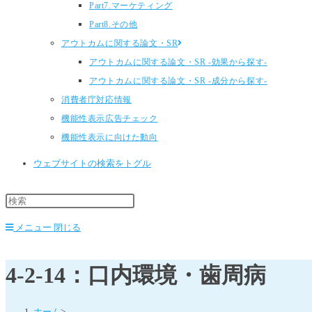
Part7.マーケティング
Part8.その他
アウトカムに関する論文・SR
アウトカムに関する論文・SR -効果から探す-
アウトカムに関する論文・SR -成分から探す-
消費者庁対応情報
機能性表示広告チェック
機能性表示に向けた動向
ウェブサイトの検索をトグル
メニュー
閉じる
4-2-14：口内環境・歯周病
ホーム
>