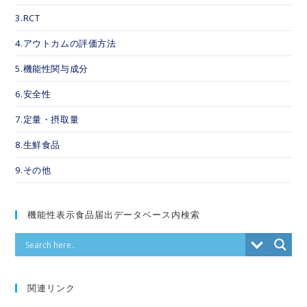
3.RCT
4.アウトカムの評価方法
5.機能性関与成分
6.安全性
7.定量・摂取量
8.生鮮食品
9.その他
機能性表示食品届出データベース内検索
関連リンク