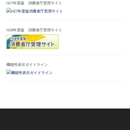
H27年度版 消費者庁受理サイト
H28年度版 消費者庁受理サイト
機能性表示ガイドライン