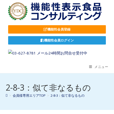
機能性会員登録
機能性会員ログイン
メニュー
2-8-3：似て非なるもの
>
会員様専用エリアTOP
>
2-8-3：似て非なるもの